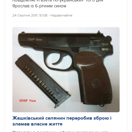
повідомляє «Газета по-українськи». Того дня
Ярослав із 6-річним сином
24 Серпня 2011, 10:08
‐
Надзвичайне
Жашківський селянин переробив зброю і
зламав власне життя