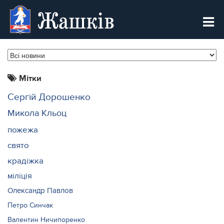
Жашків
Мітки
Сергій Дорошенко
Микола Кльоц
пожежа
свято
крадіжка
міліція
Олександр Павлов
Петро Синчак
Валентин Ничипоренко