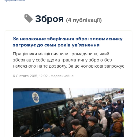
цукровий завод
зброя
(4 публікації)
За незаконне зберігання зброї зловмиснику
загрожує до семи років ув’язнення
Працівники міліції виявили громадянина, який
зберігав у себе вдома травматичну зброю без
належного на те дозволу. За це чоловікові загрожує
6 Лютого 2015, 12:02
‐
Надзвичайне