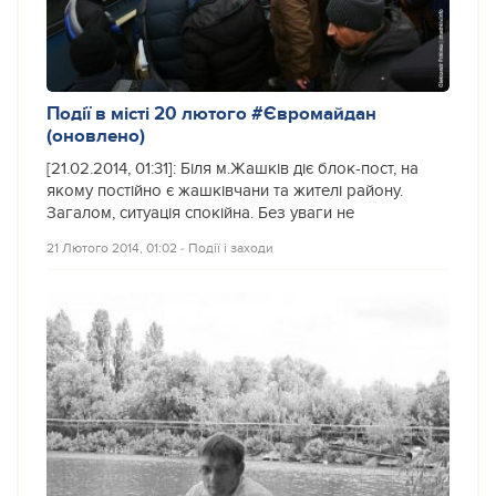
Події в місті 20 лютого #Євромайдан
(оновлено)
[21.02.2014, 01:31]: Біля м.Жашків діє блок-пост, на
якому постійно є жашківчани та жителі району.
Загалом, ситуація спокійна. Без уваги не
21 Лютого 2014, 01:02
‐
Події і заходи