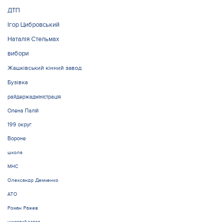
ДТП
Ігор Цибровський
Наталія Стельмах
вибори
Жашківський кінний завод
Бузівка
райдержадміністрація
Олена Палій
199 округ
Вороне
школа
МНС
Олександр Демченко
АТО
Роман Ражев