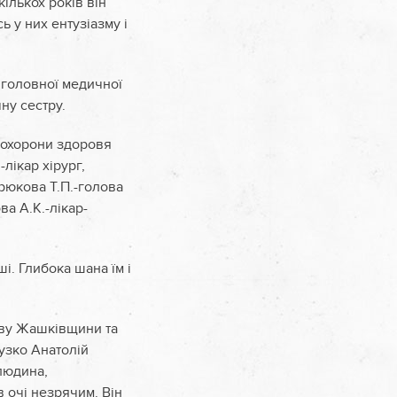
кількох років він
 у них ентузіазму і
у головної медичної
ну сестру.
 охорони здоровя
лікар хірург,
рюкова Т.П.-голова
ва А.К.-лікар-
ші. Глибока шана їм і
аву Жашківщини та
тузко Анатолій
людина,
 очі незрячим. Він