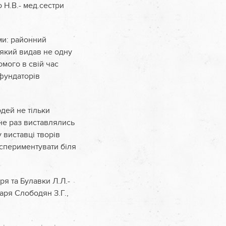
 Н.В.- мед.сестри
ми: районний
 який видав не одну
омого в свій час
 фундаторів
юдей не тільки
 не раз виставлялись
у виставці творів
кспериментувати біля
ря та Булавки Л.Л.-
аря Слободян З.Г.,