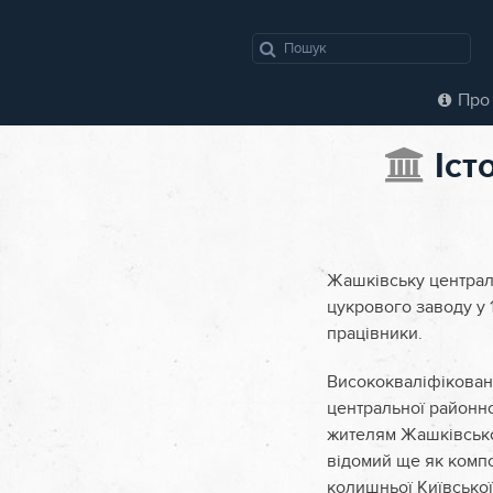
Про 
Іст
Жашківську централ
цукрового заводу у 1
працівники.
Висококваліфікован
центральної районної
жителям Жашківської
відомий ще як композ
колишньої Київської