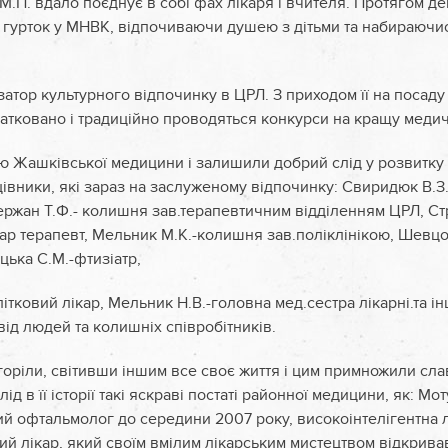
М.П. вдало поєднує в собі фах лікаря і вчителя. Протягом де
гурток у МНВК, відпочиваючи душею з дітьми та набираючись
ізатор культурного відпочинку в ЦРЛ. З приходом її на посад
чатковано і традиційно проводяться конкурси на кращу медич
ію Жашківської медицини і залишили добрий слід у розвитку
івники, які зараз на заслуженому відпочинку: Свиридюк В.З.-
Сержан Т.Ф.- колишня зав.терапевтичним відділенням ЦРЛ, Ст
ікар терапевт, Мельник М.К.-колишня зав.поліклінікою, Шевцо
цька С.М.-фтизіатр,
ітковий лікар, Мельник Н.В.-головна мед.сестра лікарні.та ін
від людей та колишніх співробітників.
горіли, світивши іншим все своє життя і цим примножили сл
д в її історії такі яскраві постаті районної медицини, як: Мо
й офтальмолог до середини 2007 року, високоінтелігентна 
й лікар, який своїм вмілим лікарським мистецтвом відкривав