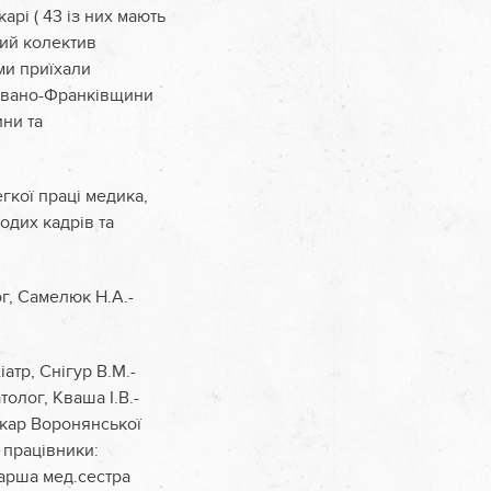
рі ( 43 із них мають
кий колектив
ми приїхали
 Івано-Франківщини
ни та
егкої праці медика,
одих кадрів та
ог, Самелюк Н.А.-
атр, Снігур В.М.-
олог, Кваша І.В.-
ікар Воронянської
і працівники:
тарша мед.сестра