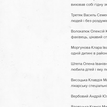
виховав собі гідну 
Третяк Василь Семен
людей і без роздумів
Волохатюк Олексій Ю
фахівець, цікавий с
Моргунова Клара Іва
одній дитині в район
Штепа Олена Іванівн
любила дітей і яку л
Висоцька Клавдія Ми
лікарську спеціальн
Вербовий Андрій Юхи
Яловіцька Ксенія Ми