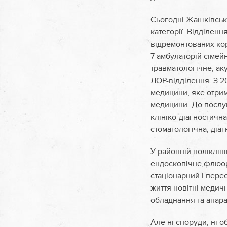
Сьогодні Жашківськ
категорії. Відділенн
відремонтованих кор
7 амбулаторій сімей
травматологічне, ак
ЛОР-відділення. З 2
медицини, яке отрим
медицини. До послуг
клініко-діагностична
стоматологічна, діаг
У районній полікліні
ендоскопічне,флюор
стаціонарний і пер
життя новітні медич
обладнання та апара
Але ні споруди, ні о