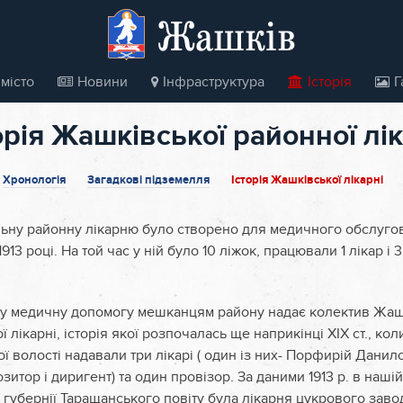
Жашків
місто
Новини
Інфраструктура
Історія
Г
орія Жашківської районної лік
Хронологія
Загадкові підземелля
Історія Жашківської лікарні
ьну районну лікарню було створено для медичного обслуго
913 році. На той час у ній було 10 ліжок, працювали 1 лікар і 
у медичну допомогу мешканцям району надає колектив Жаш
 лікарні, історія якої розпочалась ще наприкінці XIX ст., к
 волості надавали три лікарі ( один із них- Порфирій Дани
итор і диригент) та один провізор. За даними 1913 р. в нашій
 губернії Таращанського повіту була лікарня цукрового заводу