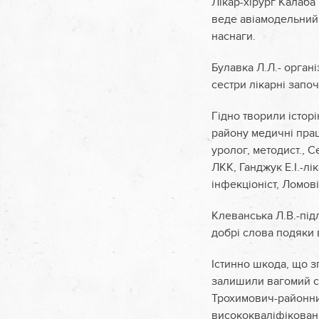
Лікар-хірург Калаба 
веде авіамодельний 
наснаги.
Булавка Л.Л.- орган
сестри лікарні запо
Гідно творили істор
району медичні прац
уролог, методист., 
ЛКК, Ганджук Е.І.-л
інфекціоніст, Ломові
Клеванська Л.В.-підл
добрі слова подяки 
Істинно шкода, що з
залишили вагомий слі
Трохимович-районни
висококваліфіковани