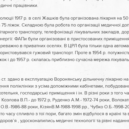
едичні працівники.
люції 1917 р. в селі Жашків була організована лікарня на 50 
ла 75 ліжок. Складною була робота по організації медичної до
нітарного транспорту, телефонізації лікувальних закладів, до
нергії: ФАПи були організовані в пристосованих приміщення
реважно в приватних оселях. В ЦРЛ була тільки одна автома
користовувався гужовий транспорт. Проте в 1954 р. потужніс
жок і до 1957 р. склалась приблизно сучасна мережа лікува
 ст. здано в експлуатацію Воронянську дільничну лікарню на 
ня поліклініки з усіма допоміжними кабінетами, побудован
котельня, господарські приміщення і ін. В різні роки з того 
Козлова В.П.- до 1972 р, Руденко А.М.- 1972-74 роки, Волоха
О.В.-1986-88 роки, КізянВ.М-1988-1998 рр., Чубко О.Б.-1998-
то часу спливло з тої пори, багато змін відбулося в країні та в
доров’я , удосконалились медичні технології та рівні надан