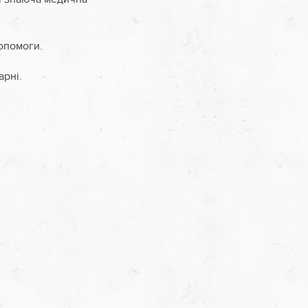
опомоги.
арні.