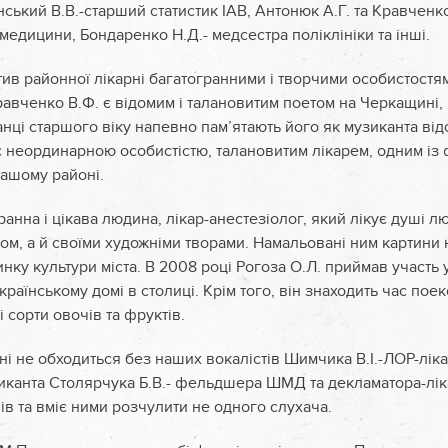
нський В.В.-старший статистик ІАВ, Антонюк А.Г. та Кравченко
медицини, Бондаренко Н.Д.- медсестра поліклініки та інші.
ив районної лікарні багатогранними і творчими особистостя
авченко В.Ф. є відомим і талановитим поетом на Черкащині,
анці старшого віку напевно пам’ятають його як музиканта від
н є неординарною особистістю, талановитим лікарем, одним із
нашому районі.
ранна і цікава людина, лікар-анестезіолог, який лікує душі л
ом, а й своїми художніми творами. Намальовані ним картини
динку культури міста. В 2008 році Рогоза О.Л. приймав участь 
країнському домі в столиці. Крім того, він знаходить час пое
 сорти овочів та фруктів.
ні не обходиться без наших вокалістів Шимчика В.І.-ЛОР-ліка
зиканта Столярчука Б.В.- фельдшера ШМД та декламатора-лік
ів та вміє ними розчулити не одного слухача.