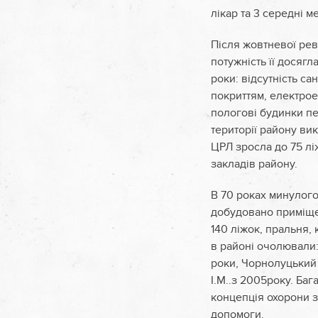
лікар та 3 середні м
Після жовтневої рево
потужність її досяг
роки: відсутність са
покриттям, електрое
пологові будинки пе
території району ви
ЦРЛ зросла до 75 лі
закладів району.
В 70 роках минулого
добудовано приміщен
140 ліжок, пральня, 
в районі очолювали: 
роки, Чорнолуцький 
І.М..з 2005року. Бага
концепція охорони з
допомоги.