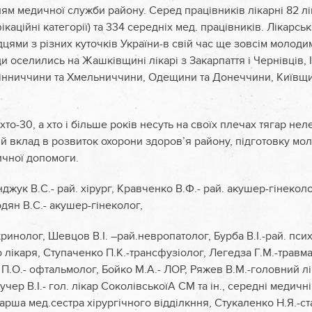
м медичної служби району. Серед працівників лікарні 82 ліка
каційні категорії) та 334 середніх мед. працівників. Лікарсь
цями з різних куточків України-в свій час ще зовсім молоди
и оселились на Жашківщині лікарі з Закарпаття і Чернівців,
Вінниччини та Хмельниччини, Одещини та Донеччини, Київщи
, хто-30, а хто і більше років несуть на своїх плечах тягар нел
й вклад в розвиток охорони здоров’я району, підготовку мол
чної допомоги.
нджук В.С.- рай. хірург, Кравченко В.Ф.- рай. акушер-гінекол
одян В.С.- акушер-гінеколог,
инолог, Шевцов В.І. –рай.невропатолог, Бурба В.І.-рай. психі
 лікаря, Ступаченко П.К.-трансфузіолог, Легедза Г.М.-травмат
 П.О.- офтальмолог, Бойко М.А.- ЛОР, Ряжев В.М.-головний л
Кучер В.І.- гол. лікар СоколівськоїА СМ та ін., середні медичн
тарша мед.сестра хірургічного відділкння, Стукаленко Н.Я.-с