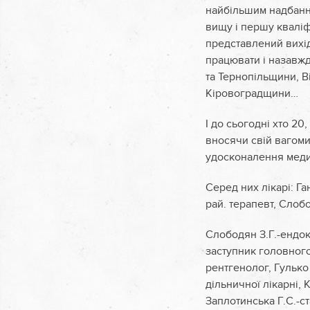
найбільшим надбання
вищу і першу кваліфі
представлений вихід
працювати і назавжд
та Тернопільщини, 
Кіровоградщини…
І до сьогодні хто 20
вносячи свій вагоми
удосконалення меди
Серед них лікарі: Га
рай. терапевт, Слоб
Слободян З.Г.-ендокр
заступник головного
рентгенолог, Гулько
дільничної лікарні, 
Заплотинська Г.С.-с