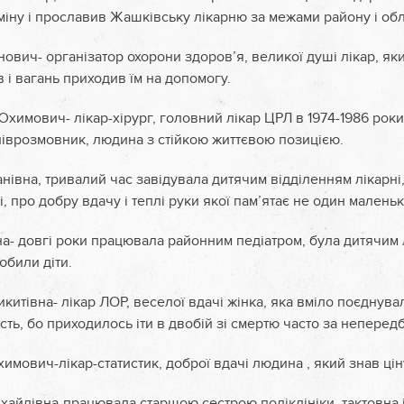
зміну і прославив Жашківську лікарню за межами району і обл
ович- організатор охорони здоров’я, великої душі лікар, як
 і вагань приходив їм на допомогу.
химович- лікар-хірург, головний лікар ЦРЛ в 1974-1986 рок
піврозмовник, людина з стійкою життєвою позицією.
нівна, тривалий час завідувала дитячим відділенням лікарні,
і, про добру вдачу і теплі руки якої пам’ятає не один маленьк
а- довгі роки працювала районним педіатром, була дитячим л
юбили діти.
китівна- лікар ЛОР, веселої вдачі жінка, яка вміло поєднувал
ість, бо приходилось іти в двобій зі смертю часто за непере
мович-лікар-статистик, доброї вдачі людина , який знав цін
хайлівна-працювала старшою сестрою поліклініки, тактовна