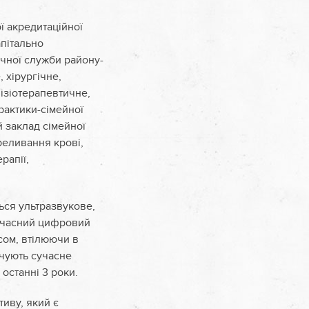
ї акредитаційної
апітально
ичної служби району-
 хірургічне,
ізіотерапевтичне,
рактики-сімейної
 заклад сімейної
реливання крові,
рапії,
ться ультразвукове,
сучасний цифровий
сом, втілюючи в
ечують сучасне
останні 3 роки.
тиву, який є