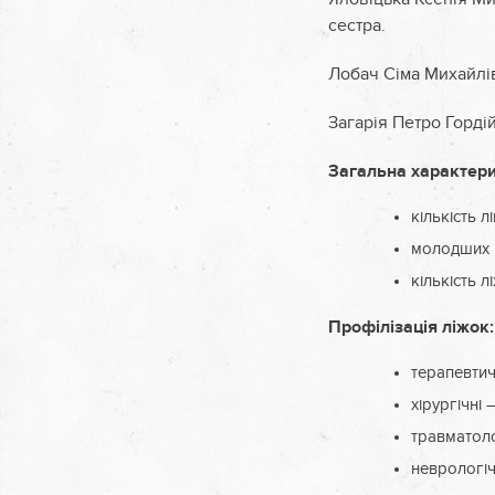
сестра.
Лобач Сіма Михайлі
Загарія Петро Горді
Загальна характери
кількість л
молодших м
кількість л
Профілізація ліжок:
терапевтич
хірургічні –
травматоло
неврологіч