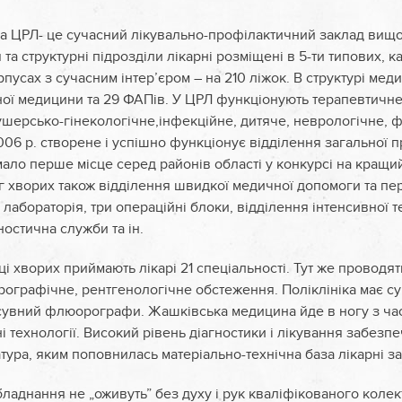
а ЦРЛ- це сучасний лікувально-профілактичний заклад вищо
я та структурні підрозділи лікарні розміщені в 5-ти типових, к
пусах з сучасним інтер’єром – на 210 ліжок. В структурі мед
ної медицини та 29 ФАПів. У ЦРЛ функціонують терапевтичне,
ушерсько-гінекологічне,інфекційне, дитяче, неврологічне, ф
006 р. створене і успішно функціонує відділення загальної п
ало перше місце серед районів області у конкурсі на кращий
 хворих також відділення швидкої медичної допомоги та пе
 лабораторія, три операційні блоки, відділення інтенсивної те
ностична служби та ін.
ці хворих приймають лікарі 21 спеціальності. Тут же проводя
ографічне, рентгенологічне обстеження. Поліклініка має 
есувний флюорографи. Жашківська медицина йде в ногу з ча
ні технології. Високий рівень діагностики і лікування забезп
тура, яким поповнилась матеріально-технічна база лікарні за 
бладнання не „оживуть” без духу і рук кваліфікованого колек