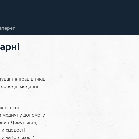
алерея
арні
вування працівників
3 середні медичні
ківської
оли медичну допомогу
лович Демуцький,
 місцевості
 на 10 ліжок, 1