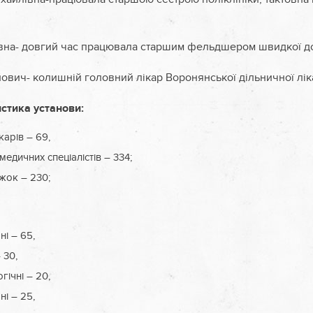
вна- довгий час працювала старшим фельдшером швидкої д
йович- колишній головний лікар Воронянської дільничної лік
стика установи:
ікарів – 69,
едичних спеціалістів – 334;
іжок – 230;
ні – 65,
 30,
гічні – 20,
ні – 25,