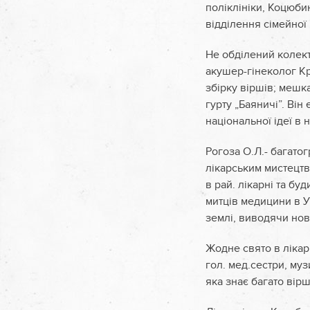
поліклініки, Коцюби
відділення сімейної 
Не обділений колект
акушер-гінеколог Кр
збірку віршів; мешк
гурту „Баяничі”. Ві
національної ідеї в 
Рогоза О.Л.- багатог
лікарським мистецтв
в рай. лікарні та бу
митців медицини в У
землі, виводячи нові
Жодне свято в лікар
гол. мед.сестри, му
яка знає багато вірш