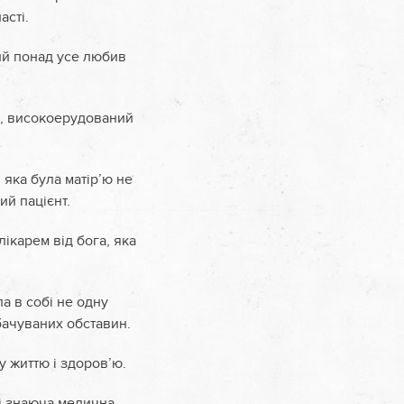
асті.
ий понад усе любив
и, високоерудований
 яка була матір’ю не
ий пацієнт.
ікарем від бога, яка
а в собі не одну
дбачуваних обставин.
у життю і здоров’ю.
 і знаюча медична