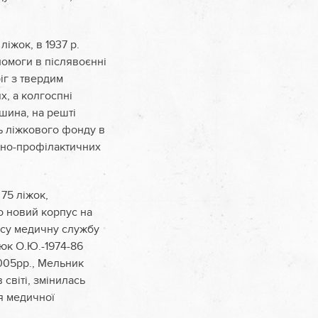
ліжок, в 1937 р.
помоги в післявоєнні
ріг з твердим
х, а колгоспні
шина, на решті
ть ліжкового фонду в
льно-профілактичних
75 ліжок,
о новий корпус на
часу медичну службу
тюк О.Ю.-1974-86
2005рр., Мельник
 світі, змінилась
ня медичної