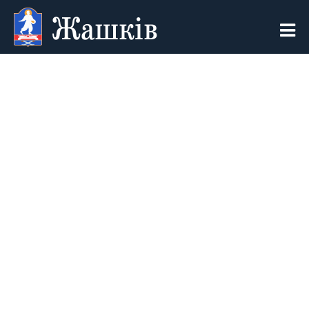
Жашків