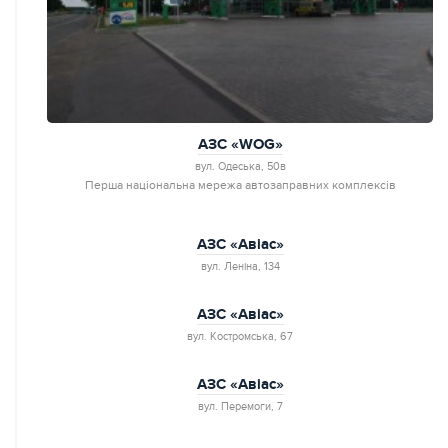
АЗС «WOG»
вул. Одеська, 50в
Перша національна мережа автозаправних комплексів
АЗС «Авiас»
вул. Леніна, 134
АЗС «Авiас»
вул. Костромська, 67
АЗС «Авiас»
вул. Перемоги, 7