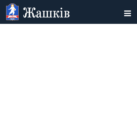
Жашків