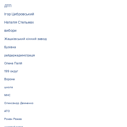
ДТП
Ігор Цибровський
Наталія Стельмах
вибори
Жашківський кінний завод
Бузівка
райдержадміністрація
Олена Палій
199 округ
Вороне
школа
МНС
Олександр Демченко
АТО
Роман Ражев