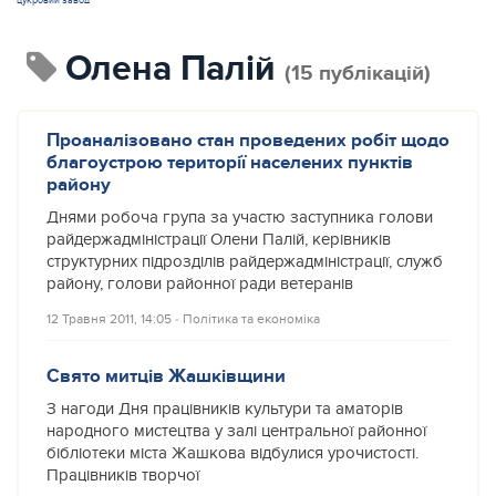
цукровий завод
Олена Палій
(15 публікацій)
Проаналізовано стан проведених робіт щодо
благоустрою території населених пунктів
району
Днями робоча група за участю заступника голови
райдержадміністрації Олени Палій, керівників
структурних підрозділів райдержадміністрації, служб
району, голови районної ради ветеранів
12 Травня 2011, 14:05
‐
Політика та економіка
Свято митців Жашківщини
З нагоди Дня працівників культури та аматорів
народного мистецтва у залі центральної районної
бібліотеки міста Жашкова відбулися урочистості.
Працівників творчої