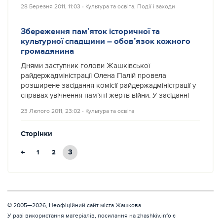
28 Березня 2011, 11:03
‐
Культура та освіта
,
Події і заходи
Збереження пам’яток історичної та
культурної спадщини – обов’язок кожного
громадянина
Днями заступник голови Жашківської
райдержадміністрації Олена Палій провела
розширене засідання комісії райдержадміністрації у
справах увічнення пам’яті жертв війни. У засіданні
23 Лютого 2011, 23:02
‐
Культура та освіта
Сторінки
←
3
1
2
© 2005—2026, Неофіційний сайт міста Жашкова.
У разі використання матеріалів, посилання на zhashkiv.info є