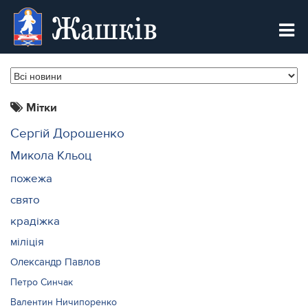
Жашків
Мітки
Сергій Дорошенко
Микола Кльоц
пожежа
свято
крадіжка
міліція
Олександр Павлов
Петро Синчак
Валентин Ничипоренко