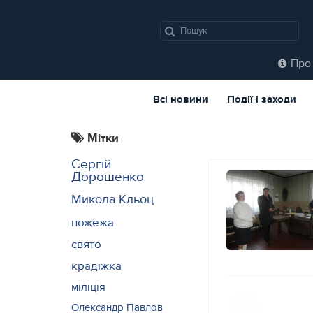
Про 
Всі новини
Події і заходи
Мітки
Сергій
Дорошенко
Микола Кльоц
пожежа
свято
крадіжка
міліція
Олександр Павлов