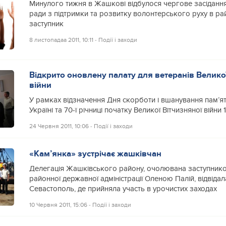
Минулого тижня в Жашкові відбулося чергове засідання
ради з підтримки та розвитку волонтерського руху в рай
заступник
8 листопадаа 2011, 10:11
‐
Події і заходи
Відкрито оновлену палату для ветеранів Велико
війни
У рамках відзначення Дня скорботи і вшанування пам’яті
Україні та 70-ї річниці початку Великої Вітчизняної війни 
24 Червня 2011, 10:06
‐
Події і заходи
«Кам’янка» зустрічає жашківчан
Делегація Жашківського району, очолювана заступник
районної державної адміністрації Оленою Палій, відвідал
Севастополь, де прийняла участь в урочистих заходах
10 Червня 2011, 15:06
‐
Події і заходи