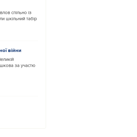
лов спільно із
ли шкільний табір
ної війни
Великій
Жашкова за участю