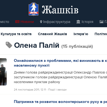
Жашків
місто
Новини
Інфраструктура
Історія
Г
Культура та освіта
Славний Жашків
Інтерв’ю
Політи
Олена Палій
(15 публікацій)
Ознайомилися з проблемами, які виникають в 
населеному пункті
Днями голова райдержадміністрації Олександр Павлов с
заступником голови райдержадміністрації Оленою Палій 
населеними пунктам району
24 листопадаа 2011, 12:11
‐
Події і заходи
Підтримка та розвиток волонтерського руху в р