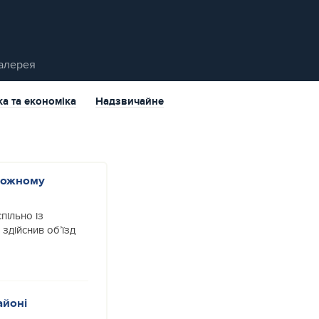
алерея
ка та економіка
Надзвичайне
кожному
пільно із
здійснив об’їзд
айоні