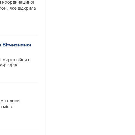
 координаційної
оні, яке відкрила
ї Вітчизняної
 жертв війни в
1941-1945
ом голови
а місто