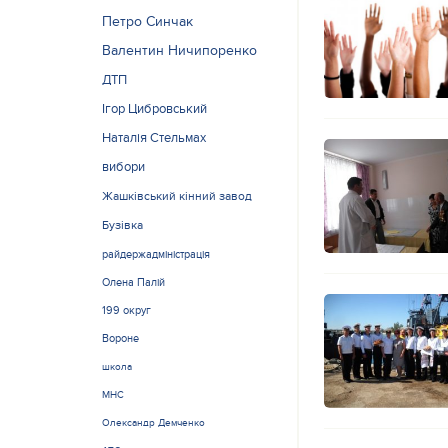
Петро Синчак
Валентин Ничипоренко
ДТП
Ігор Цибровський
Наталія Стельмах
вибори
Жашківський кінний завод
Бузівка
райдержадміністрація
Олена Палій
199 округ
Вороне
школа
МНС
Олександр Демченко