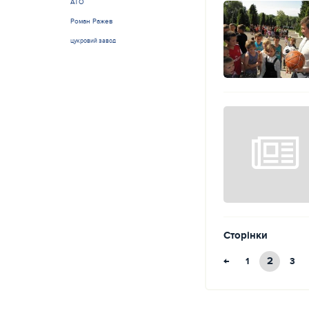
АТО
Роман Ражев
цукровий завод
Сторінки
←
2
1
3