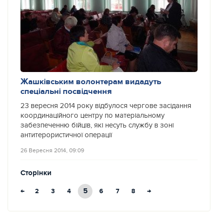
Жашківським волонтерам видадуть
спеціальні посвідчення
23 вересня 2014 року відбулося чергове засідання
координаційного центру по матеріальному
забезпеченню бійців, які несуть службу в зоні
антитерористичної операції
26 Вересня 2014, 09:09
Сторінки
←
5
→
2
3
4
6
7
8