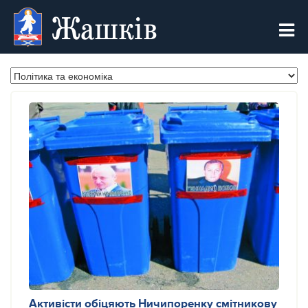
Жашків
Активісти обіцяють Ничипоренку смітникову