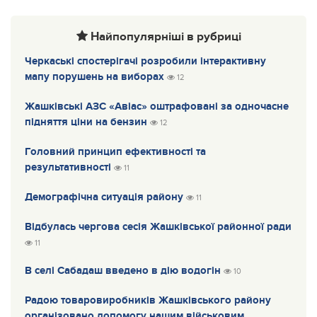
Найпопулярніші в рубриці
Черкаські спостерігачі розробили інтерактивну
мапу порушень на виборах
12
Жашківські АЗС «Авіас» оштрафовані за одночасне
підняття ціни на бензин
12
Головний принцип ефективності та
результативності
11
Демографічна ситуація району
11
Відбулась чергова сесія Жашківської районної ради
11
В селі Сабадаш введено в дію водогін
10
Радою товаровиробників Жашківського району
організовано допомогу нашим військовим