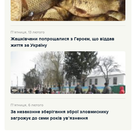
П’ятниця, 13 лютого
Жашківчани попрощалися з Героєм, що віддав
життя за Україну
П’ятниця, 6 лютого
За незаконне зберігання зброї зловмиснику
загрожує до семи років ув’язнення