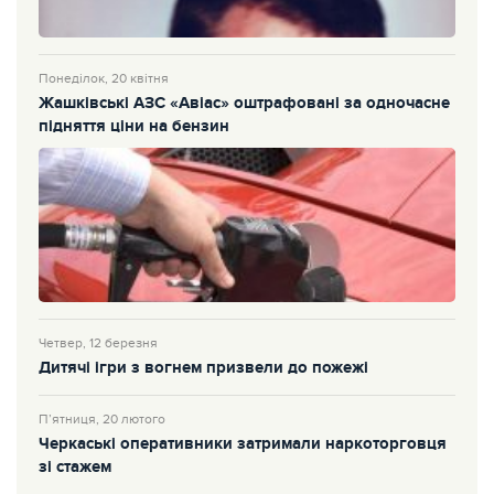
Понеділок, 20 квітня
Жашківські АЗС «Авіас» оштрафовані за одночасне
підняття ціни на бензин
Четвер, 12 березня
Дитячі ігри з вогнем призвели до пожежі
П’ятниця, 20 лютого
Черкаські оперативники затримали наркоторговця
зі стажем