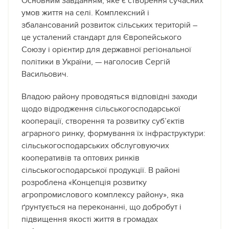
Основним завданням, яке є створення сучасних
умов життя на селі. Комплексний і
збалансований розвиток сільських територій –
це усталений стандарт для Європейського
Союзу і орієнтир для державної регіональної
політики в України, — наголосив Сергій
Васильович.
Владою району проводяться відповідні заходи
щодо відродження сільськогосподарської
кооперації, створення та розвитку суб’єктів
аграрного ринку, формування їх інфраструктури:
сільськогосподарських обслуговуючих
кооперативів та оптових ринків
сільськогосподарської продукції. В районі
розроблена «Концепція розвитку
агропромислового комплексу району», яка
ґрунтується на переконанні, що добробут і
підвищення якості життя в громадах