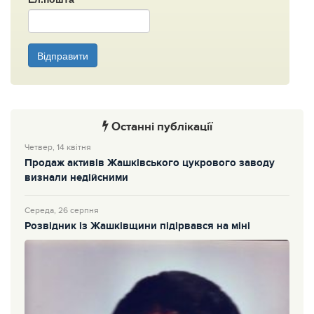
Відправити
Останні публікації
Четвер, 14 квітня
Продаж активів Жашківського цукрового заводу
визнали недійсними
Середа, 26 серпня
Розвідник із Жашківщини підірвався на міні