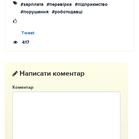
#зарплата
#перевірка
#підприємство
#порушення
#роботодавці
Tweet
417
Написати коментар
Коментар