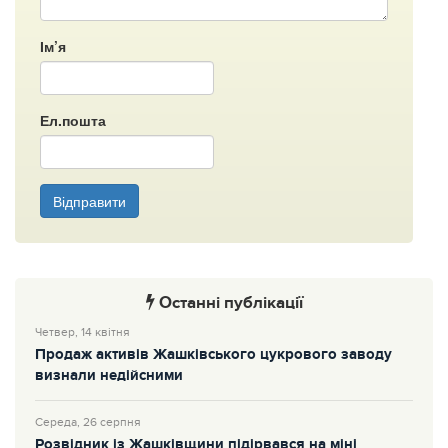
Ім’я
Ел.пошта
Відправити
Останні публікації
Четвер, 14 квітня
Продаж активів Жашківського цукрового заводу
визнали недійсними
Середа, 26 серпня
Розвідник із Жашківщини підірвався на міні