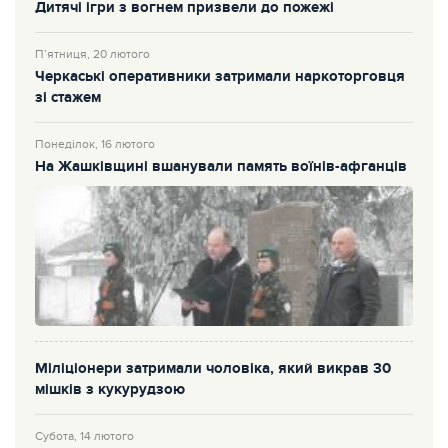
Дитячі ігри з вогнем призвели до пожежі
П’ятниця, 20 лютого
Черкаські оперативники затримали наркоторговця
зі стажем
Понеділок, 16 лютого
На Жашківщині вшанували память воїнів-афганців
Міліціонери затримали чоловіка, який викрав 30
мішків з кукурудзою
Субота, 14 лютого