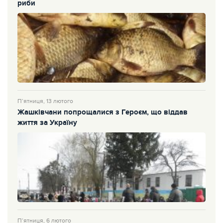
риби
П’ятниця, 13 лютого
Жашківчани попрощалися з Героєм, що віддав
життя за Україну
П’ятниця, 6 лютого