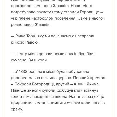
проходило саме повз Жашків). Наше місто
потребувало захисту і тому ставили Городище –
укріплене частоколом поселення. Саме з нього і
розпочався Жашків.
— Річка Торч, яку ми всі знаємо є насправді
річкою Равою.
— Центр міста до радянських часів був біля
сучасної 3-ї школи.
— У 1833 році на її місці була побудована
двопрестольна цегляна церква. Перший престол
– Покрови Богородиці, другий – Анни і Якима.
Пізніше знесли куполи, добудували частину і
тепер там знаходиться школа. Навіть зараз,якщо
придивитись можна помітити ознаки колишнього
храму.