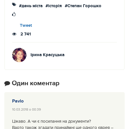
#день міста
#історія
#Степан Горошко
Tweet
2 741
Ірина Красуцька
Один коментар
Pavlo
10.03.2018 о 00:39
Цікаво. А чи є посилання на документи?
Варто також згадати принаймні ще одного єврея –