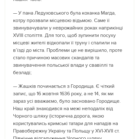
— У пана Ледуховського була коханка Магда,
котру прозвали місцевою відьмою. Саме її
звинувачували у неврожайних роках наприкінці
XVIII століття. Для того, щоб зупинити посуху
місцеві жителі відкопали її труну і спалили на
в’їзді до міста. Проблеми це не вирішило, проте
стало причиною масових скандалів та
звинувачення польської влади у свавіллі та
безладі;
— Жашків починається з Городища. Є чіткий
запис, що 16 жовтня 1636 року, а не 14, як ми
зараз усі вважаємо, було засновано Городище.
Наш край знаходився на межі неподалік від
Чорного шляху (історична дорога, якою
користувались кримські татари для нападів на
Правобережну Україну та Польщу у XVI-XVII ст.
Північне відгалуження Чорного шляху