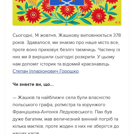
Сьогодні, 14 жовтня, Жашкову виповнюється 378
років. Здавалося, ми знаємо про наше місто все,
проте воно приховує безліч таємниць.
Частину із
них ми й вирішили сьогодні розкрити. У цьому
нам допоміг історик та відомий краєзнавець
Степан Ілларіонович Горошко
.
Чи знаєте ви, що…
— Жашків та найближчі села були власністю
польського графа, ротмістра та хорунжого
Францішека-Антонія Ледуховського. Пан був
дуже багатим, мав величезний винний погріб та
кілька маєтків, проте жоден з них не зберігся до
наших часів.