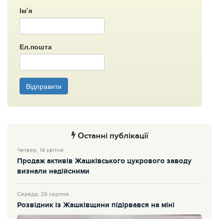
Ім’я
Ел.пошта
Відправити
Останні публікації
Четвер, 14 квітня
Продаж активів Жашківського цукрового заводу
визнали недійсними
Середа, 26 серпня
Розвідник із Жашківщини підірвався на міні