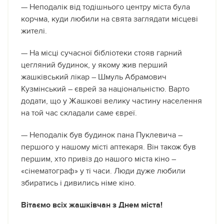
— Неподалік від тодішнього центру міста була
корчма, куди любили на свята заглядати місцеві
жителі.
— На місці сучасної бібліотеки стояв гарний
цегляний будинок, у якому жив перший
жашківський лікар – Шмуль Абрамович
Кузмінський – єврей за національністю. Варто
додати, що у Жашкові велику частину населення
на той час складали саме євреї.
— Неподалік був будинок пана Пуклевича –
першого у нашому місті аптекаря. Він також був
першим, хто привіз до нашого міста кіно –
«сінематограф» у ті часи. Люди дуже любили
збиратись і дивились німе кіно.
Вітаємо всіх жашківчан з Днем міста!