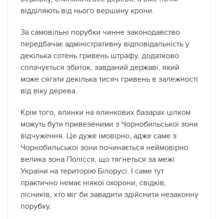
відділяють від нього вершину крони.
За самовільні порубки чинне законодавство
передбачає адміністративну відповідальність у
декілька сотень гривень штрафу, додатково
сплачується збиток, завданий державі, який
може сягати декілька тисяч гривень в залежності
від віку дерева.
Крім того, ялинки на ялинкових базарах цілком
можуть бути привезеними з Чорнобильської зони
відчуження. Це дуже імовірно, адже саме з
Чорнобильської зони починається неймовірно
велика зона Полісся, що тягнеться за межі
України на територію Білорусі. І саме тут
практично немає ніякої охорони, свідків,
лісників, хто міг би завадити здійснити незаконну
порубку.