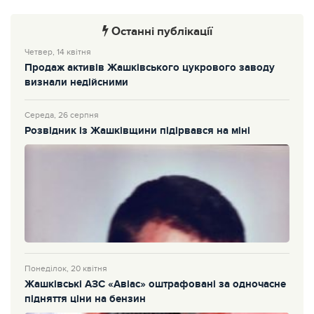
Останні публікації
Четвер, 14 квітня
Продаж активів Жашківського цукрового заводу
визнали недійсними
Середа, 26 серпня
Розвідник із Жашківщини підірвався на міні
Понеділок, 20 квітня
Жашківські АЗС «Авіас» оштрафовані за одночасне
підняття ціни на бензин