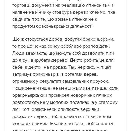
торговці документи на реалізацію ялинок та чи
наявне на кінчику стовбура дерева клеймо, яке
свідчить про те, що зрізана ялинка не є
продуктом браконьєрської діяльності.
Що ж стосується дерев, добутих браконьєрами,
то про це немає сенсу особливо розповідати.
Люди вважають, що можуть собі дозволити піти
до лісу і вирубати дерево. Дехто робить це для
себе, а дехто і на продаж. Так, нерідко, міліція
затримує браконьєрів із сотнями дерев,
отриманих у результаті самовільних порубок.
Поширене й інше, не менш жахливе явище, коли
браконьєрський промисел новорічних ялинок
розгортають не у молодих посадках, а у стиглому
лісі. Тоді браконьєри спилюють верхівки
дорослих дерев, щоб продати їх під виглядом
молодих ялинок. Інколи для того, щоб спиляти
верхівку, спилюють все дерево, а вже потім