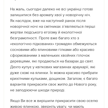
На жаль, сьогодні далеко не всі українці готові
залишитися без аромату хвої у новорічну ніч.
Як наслідок, вже на наступний ранок після
новорічної ночі на смітниках з’являються перші
жертви людського егоїзму й екологічної
безграмотності. Проте вже багато хто з
«екологічно підкованих» громадян обмежуються
сосновими або ялиновими гілками або красиво
сформованими з маленьких хвойних гілочок
деревцями, які продаються на базарах до свят.
Дехто купує у квіткових магазинах араукарії, які
дуже схожі на ялинки. Їх можна красиво прибрати
крихітними кульками, дощиком. Загалом, є багато
варіантів прикрасити своє житло до Нового року,
не заподіюючи шкоди природі.
Якщо Ви все ж вирішили прикрасити свою оселю
живою ялинкою, зверніть увагу, чи мають