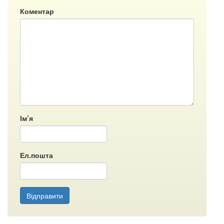
Коментар
Ім’я
Ел.пошта
Відправити