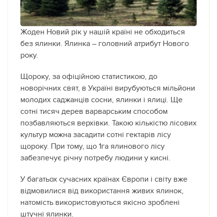
Жоден Новий рік у нашій країні не обходиться
без ялинки. Ялинка – головний атрибут Нового
року.
Щороку, за офіційною статистикою, до
новорічних свят, в Україні вирубуються мільйони
молодих саджанців сосни, ялинки і ялиці. Ще
сотні тисяч дерев варварським способом
позбавляються верхівки. Такою кількістю лісових
культур можна засадити сотні гектарів лісу
щороку. При тому, що 1га ялинового лісу
забезпечує річну потребу людини у кисні.
У багатьох сучасних країнах Європи і світу вже
відмовилися від використання живих ялинок,
натомість використовуються якісно зроблені
штучні ялинки.