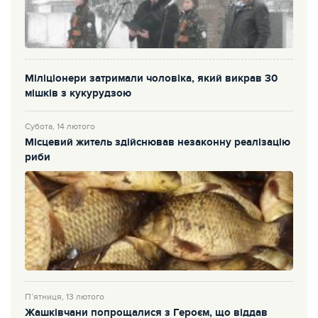
Міліціонери затримали чоловіка, який викрав 30
мішків з кукурудзою
Субота, 14 лютого
Місцевий житель здійснював незаконну реалізацію
риби
П’ятниця, 13 лютого
Жашківчани попрощалися з Героєм, що віддав