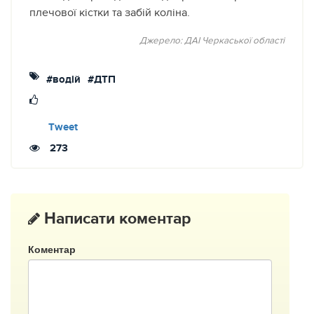
плечової кістки та забій коліна.
Джерело: ДАІ Черкаської області
#водій
#ДТП
Tweet
273
Написати коментар
Коментар