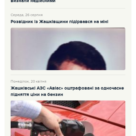
визнали недійсними
Середа, 26 серпня
Розвідник із Жашківщини підірвався на міні
Понеділок, 20 квітня
Жашківські АЗС «Авіас» оштрафовані за одночасне
підняття ціни на бензин