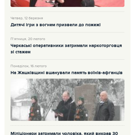
Четвер, 12 березня
Дитячі ігри з вогнем призвели до пожежі
П’ятниця, 20 лютого
Черкаські оперативники затримали наркоторговця
зі стажем
Понеділок, 16 лютого
На Жашківщині вшанували память воїнів-афганців
Міліціонери затримали чоловіка, який викрав 30