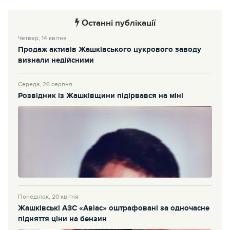
Останні публікації
Четвер, 14 квітня
Продаж активів Жашківського цукрового заводу
визнали недійсними
Середа, 26 серпня
Розвідник із Жашківщини підірвався на міні
Понеділок, 20 квітня
Жашківські АЗС «Авіас» оштрафовані за одночасне
підняття ціни на бензин