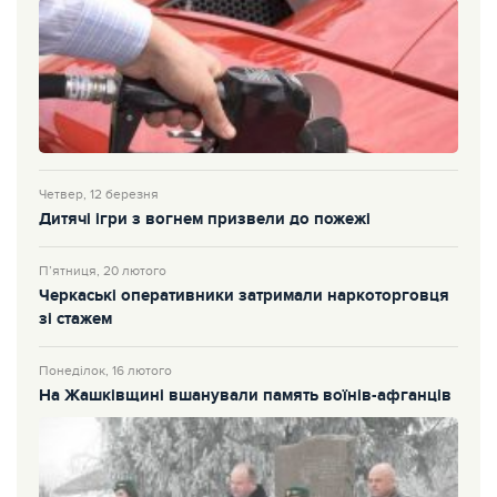
Четвер, 12 березня
Дитячі ігри з вогнем призвели до пожежі
П’ятниця, 20 лютого
Черкаські оперативники затримали наркоторговця
зі стажем
Понеділок, 16 лютого
На Жашківщині вшанували память воїнів-афганців