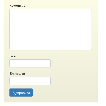
Коментар
Ім’я
Ел.пошта
Відправити