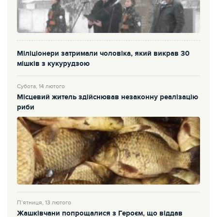
Міліціонери затримали чоловіка, який викрав 30
мішків з кукурудзою
Субота, 14 лютого
Місцевий житель здійснював незаконну реалізацію
риби
П’ятниця, 13 лютого
Жашківчани попрощалися з Героєм, що віддав