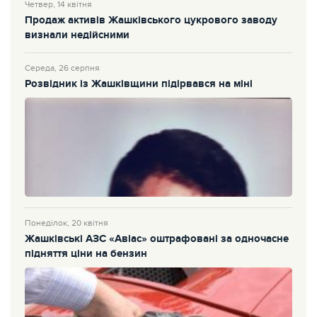
Четвер, 14 квітня
Продаж активів Жашківського цукрового заводу
визнали недійсними
Середа, 26 серпня
Розвідник із Жашківщини підірвався на міні
Понеділок, 20 квітня
Жашківські АЗС «Авіас» оштрафовані за одночасне
підняття ціни на бензин