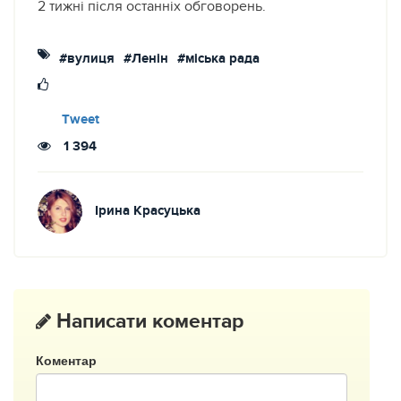
2 тижні після останніх обговорень.
#вулиця
#Ленін
#міська рада
Tweet
1 394
Ірина Красуцька
Написати коментар
Коментар