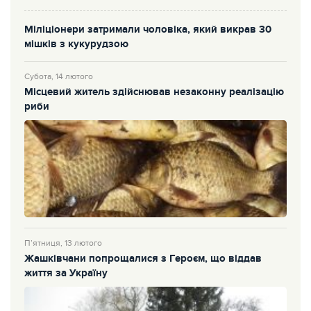
Міліціонери затримали чоловіка, який викрав 30
мішків з кукурудзою
Субота, 14 лютого
Місцевий житель здійснював незаконну реалізацію
риби
П’ятниця, 13 лютого
Жашківчани попрощалися з Героєм, що віддав
життя за Україну