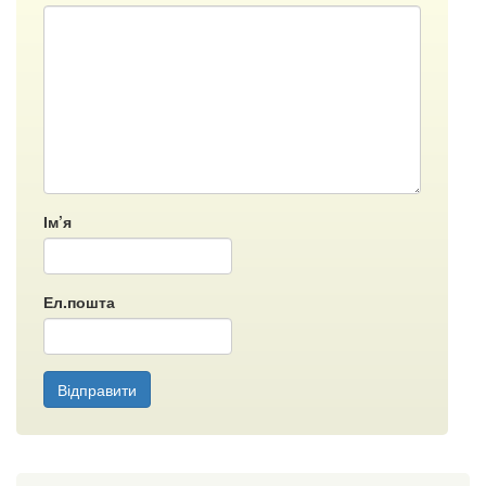
Ім’я
Ел.пошта
Відправити