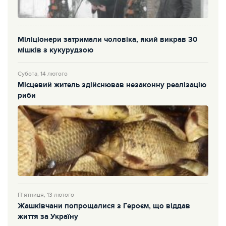
Міліціонери затримали чоловіка, який викрав 30
мішків з кукурудзою
Субота, 14 лютого
Місцевий житель здійснював незаконну реалізацію
риби
П’ятниця, 13 лютого
Жашківчани попрощалися з Героєм, що віддав
життя за Україну