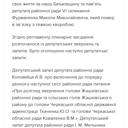
своє життя за нашу Батьківщину та пам’ять
депутата районної ради VI скликання
Фурманенка Миколи Миколайовича, який помер
в зв’язку з тяжкою хворобою.
Згідно регламенту пленарне засідання
розпочалося із депутатських звернень та
запитів. Було оголошено наступні депутатські
запити:
Депутатський запит депутата районної ради
Коломійця А.В. про включення до порядку
денного наступної сесії районної ради питання
«Про розгляд звернення голови Жашківської
районної ради та сільських голів Жашківського
району до голови Черкаської обласної державної
адміністрації Ткаченка Ю.О. та голови Черкаської
обласної ради Коваленко В.М.», Депутатський
запит депутата районної ради І. М. Мельника