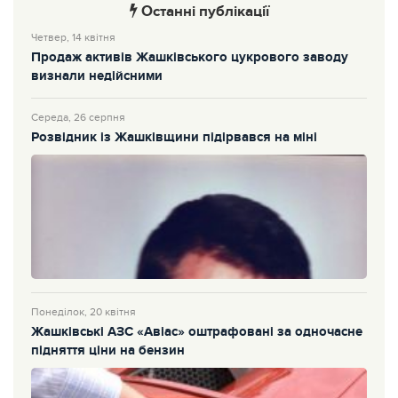
Останні публікації
Четвер, 14 квітня
Продаж активів Жашківського цукрового заводу
визнали недійсними
Середа, 26 серпня
Розвідник із Жашківщини підірвався на міні
Понеділок, 20 квітня
Жашківські АЗС «Авіас» оштрафовані за одночасне
підняття ціни на бензин