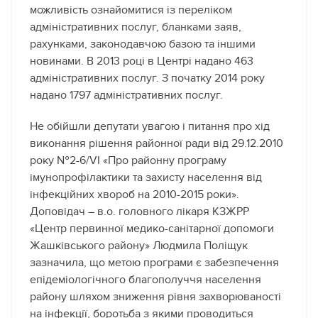
можливість ознайомитися із переліком
адміністративних послуг, бланками заяв,
рахунками, законодавчою базою та іншими
новинами. В 2013 році в Центрі надано 463
адміністративних послуг. З початку 2014 року
надано 1797 адміністративних послуг.
Не обійшли депутати увагою і питання про хід
виконання рішення районної ради від 29.12.2010
року №2-6/VІ «Про районну програму
імунопрофілактики та захисту населення від
інфекційних хвороб на 2010-2015 роки».
Доповідач – в.о. головного лікаря КЗЖРР
«Центр первинної медико-санітарної допомоги
Жашківського району» Людмила Поліщук
зазначила, що метою програми є забезпечення
епідеміологічного благополуччя населення
району шляхом зниження рівня захворюваності
на інфекції, боротьба з якими проводиться