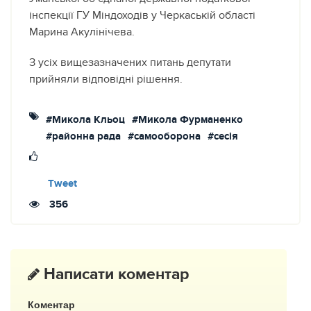
інспекції ГУ Міндоходів у Черкаській області
Марина Акулінічева.
З усіх вищезазначених питань депутати
прийняли відповідні рішення.
#Микола Кльоц
#Микола Фурманенко
#районна рада
#самооборона
#сесія
Tweet
356
Написати коментар
Коментар