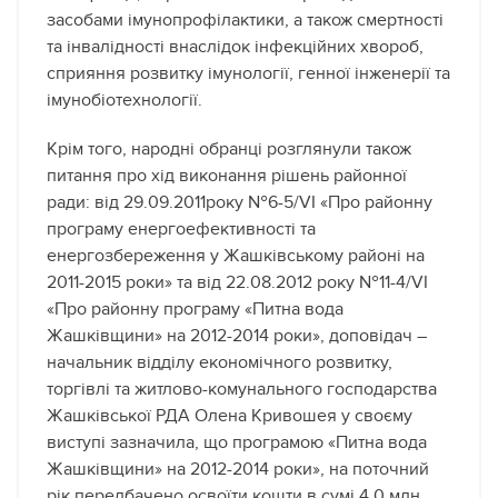
засобами імунопрофілактики, а також смертності
та інвалідності внаслідок інфекційних хвороб,
сприяння розвитку імунології, генної інженерії та
імунобіотехнології.
Крім того, народні обранці розглянули також
питання про хід виконання рішень районної
ради: від 29.09.2011року №6-5/VІ «Про районну
програму енергоефективності та
енергозбереження у Жашківському районі на
2011-2015 роки» та від 22.08.2012 року №11-4/VІ
«Про районну програму «Питна вода
Жашківщини» на 2012-2014 роки», доповідач –
начальник відділу економічного розвитку,
торгівлі та житлово-комунального господарства
Жашківської РДА Олена Кривошея у своєму
виступі зазначила, що програмою «Питна вода
Жашківщини» на 2012-2014 роки», на поточний
рік передбачено освоїти кошти в сумі 4,0 млн.