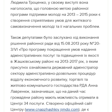
Людмила Троценко, у своєму виступі вона
наголосила, що головною метою районної
програми підтримки молоді на 2013 – 2015 роки є
створення сприятливих умов для життєвого
самовизначення молоді та її нагальних проблем.
Також депутатами було заслухано хід виконання
рішення районної ради від 15.08.2013 року №20-
3/VІ «Про програму покращення умов надання
адміністративних послуг та підвищення їх якості
в Жашківському районі на 2013-2017 рік, з яким
присутніх ознайомила державний адміністратор
сектору адміністративно-дозвільних процедур
відділу економічного розвитку, торгівлі та
житлово-комунального господарства РДА Анна
Лавренюк, зазначивши, що на даний час
громадяни району мають можливість отримати в
Центрі 34 послуги. Створено офіційний сайт
Центру (
www.cnapzhashkiv.jimdo.com
), де є