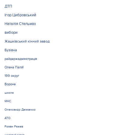
ДТП
Ігор Цибровський
Наталія Стельмах
вибори
Жашківський кінний завод
Бузівка
райдержадміністрація
Олена Палій
199 округ
Вороне
школа
МНС
Олександр Демченко
АТО
Роман Ражев