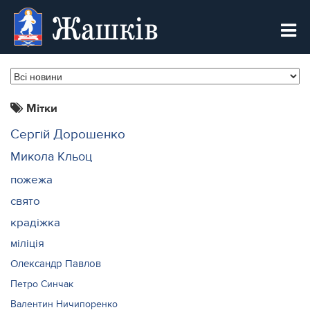
Жашків
Мітки
Сергій Дорошенко
Микола Кльоц
пожежа
свято
крадіжка
міліція
Олександр Павлов
Петро Синчак
Валентин Ничипоренко