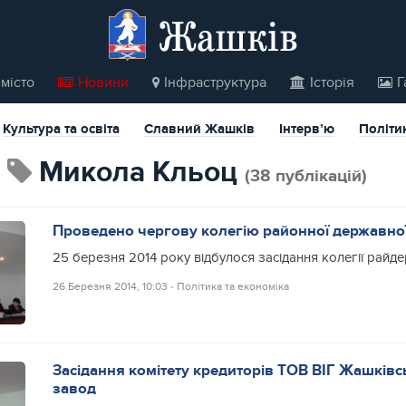
Жашків
місто
Новини
Інфраструктура
Історія
Г
Культура та освіта
Славний Жашків
Інтерв’ю
Політи
Микола Кльоц
(38 публікацій)
Проведено чергову колегію районної державної 
25 березня 2014 року відбулося засідання колегії райд
26 Березня 2014, 10:03
‐
Політика та економіка
Засідання комітету кредиторів ТОВ ВІГ Жашків
завод