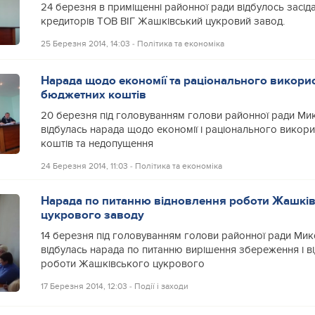
24 березня в приміщенні районної ради відбулось засіда
кредиторів ТОВ ВІГ Жашківський цукровий завод.
25 Березня 2014, 14:03
‐
Політика та економіка
Нарада щодо економії та раціонального викори
бюджетних коштів
20 березня під головуванням голови районної ради Ми
відбулась нарада щодо економії і раціонального викор
коштів та недопущення
24 Березня 2014, 11:03
‐
Політика та економіка
Нарада по питанню відновлення роботи Жашкі
цукрового заводу
14 березня під головуванням голови районної ради Мик
відбулась нарада по питанню вирішення збереження і в
роботи Жашківського цукрового
17 Березня 2014, 12:03
‐
Події і заходи