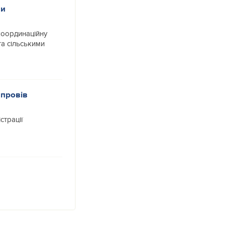
ми
координаційну
а сільськими
 провів
страції