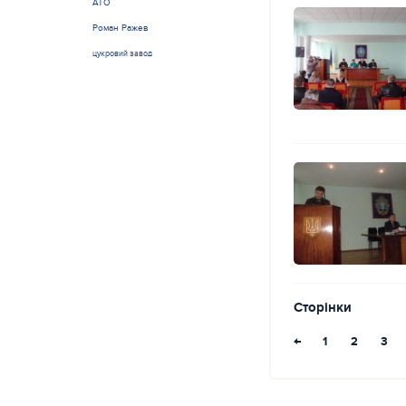
АТО
Роман Ражев
цукровий завод
Сторінки
←
1
2
3