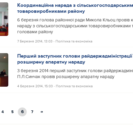
Координаційна нарада з сільськогосподарськи
товаровиробниками району
6 березня голова районної ради Микола Кльоц провів 
нараду з сільськогосподарськими товаровиробниками т
головами району
7 Березня 2014, 13:03
‐
Політика та економіка
Перший заступник голови райдержадміністрації
розширену апаратну нараду
3 березня 2014 перший заступник голови райдержадміні
П.Л.Синчак провів розширену апаратну нараду
4 Березня 2014, 15:03
‐
Політика та економіка
6
→
4
5
7