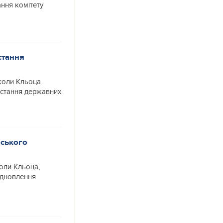
ння комітету
стання
коли Кльоца
истання державних
вського
оли Кльоца,
ідновлення