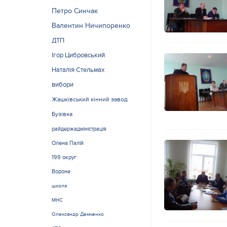
Петро Синчак
Валентин Ничипоренко
ДТП
Ігор Цибровський
Наталія Стельмах
вибори
Жашківський кінний завод
Бузівка
райдержадміністрація
Олена Палій
199 округ
Вороне
школа
МНС
Олександр Демченко