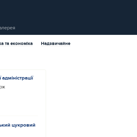
алерея
ка та економіка
Надзвичайне
адміністрації
ерж
ський цукровий