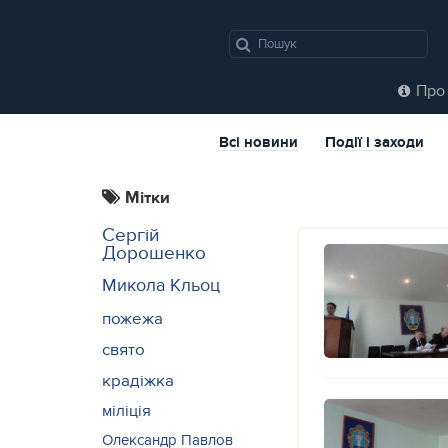
Про 
Всі новини
Події і заходи
Мітки
Сергій
Дорошенко
Микола Кльоц
пожежа
свято
крадіжка
міліція
Олександр Павлов