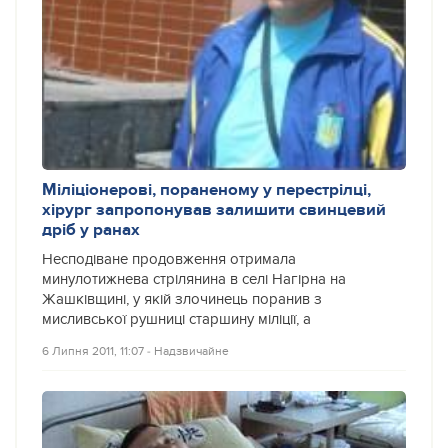
Міліціонерові, пораненому у перестрілці,
хірург запропонував залишити свинцевий
дріб у ранах
Несподіване продовження отримала
минулотижнева стрілянина в селі Нагірна на
Жашківщині, у якій злочинець поранив з
мисливської рушниці старшину міліції, а
6 Липня 2011, 11:07
‐
Надзвичайне