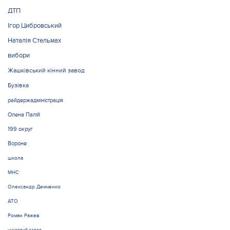
ДТП
Ігор Цибровський
Наталія Стельмах
вибори
Жашківський кінний завод
Бузівка
райдержадміністрація
Олена Палій
199 округ
Вороне
школа
МНС
Олександр Демченко
АТО
Роман Ражев