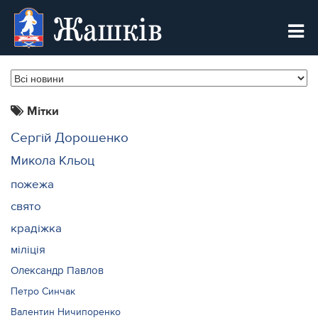
Жашків
Мітки
Сергій Дорошенко
Микола Кльоц
пожежа
свято
крадіжка
міліція
Олександр Павлов
Петро Синчак
Валентин Ничипоренко