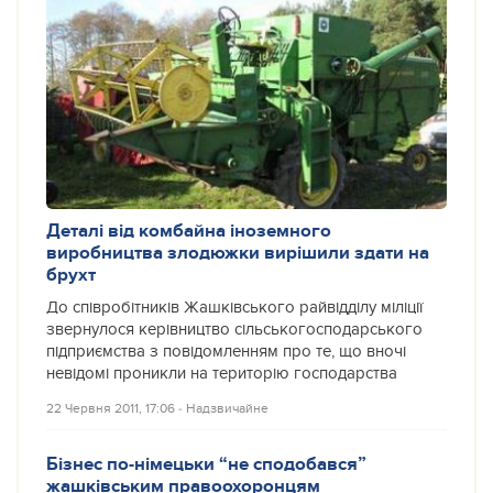
Деталі від комбайна іноземного
виробництва злодюжки вирішили здати на
брухт
До співробітників Жашківського райвідділу міліції
звернулося керівництво сільськогосподарського
підприємства з повідомленням про те, що вночі
невідомі проникли на територію господарства
22 Червня 2011, 17:06
‐
Надзвичайне
Бізнес по-німецьки “не сподобався”
жашківським правоохоронцям