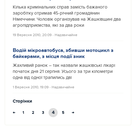
Кілька кримінальних справ замість бажаного
заробітку отримав 45-річний громадянин
Німеччини. Чоловік організував на Жашківщині два
агропідприємства, які за два роки
19 Вересня 2010, 20:09
‐
Надзвичайне
Водій мікроавтобуса, збивши мотоцикл з
байкерами, з місця події зник
Жахливий ранок – так назвали жашківські лікарі
початок дня 21 серпня. Усього за три кілометри
одна від одної трапились дві
1 Вересня 2010, 19:09
‐
Надзвичайне
Сторінки
←
4
→
1
2
3
5