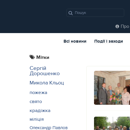
Про 
Всі новини
Події і заходи
Мітки
Сергій
Дорошенко
Микола Кльоц
пожежа
свято
крадіжка
міліція
Олександр Павлов