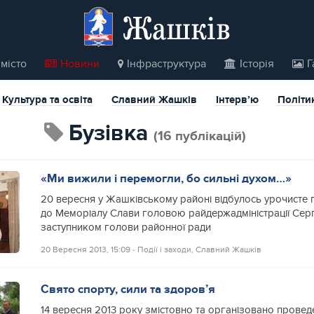
Жашків
місто
Новини
Інфраструктура
Історія
Г
Культура та освіта
Славний Жашків
Інтерв’ю
Політи
Бузівка
(16 публікацій)
«Ми вижили і перемогли, бо сильні духом…»
20 вересня у Жашківському районі відбулось урочисте п
до Меморіалу Слави головою райдержадміністрації Сер
заступником голови районної ради
20 Вересня 2013, 15:09
‐
Події і заходи
,
Славний Жашків
Свято спорту, сили та здоров’я
14 вересня 2013 року змістовно та організовано провед