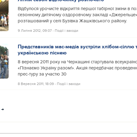
Відбулося урочисте відкриття першої табірної зміни в п
сезонному дитячому оздоровчому закладі «Джерельце»
розташований у селі Бузівка Жашківського району.
9 Липня 2012, 09:07
‐
Події і заходи
Представників мас-медіа зустріли хлібом-сіллю
українською піснею
8 вересня 2011 року на Черкащині стартувала всеукраїнс
«Пізнаємо Україну разом!». Акція передбачає проведен
прес-туру за участю 30
8 Вересня 2011, 18:09
‐
Події і заходи
→