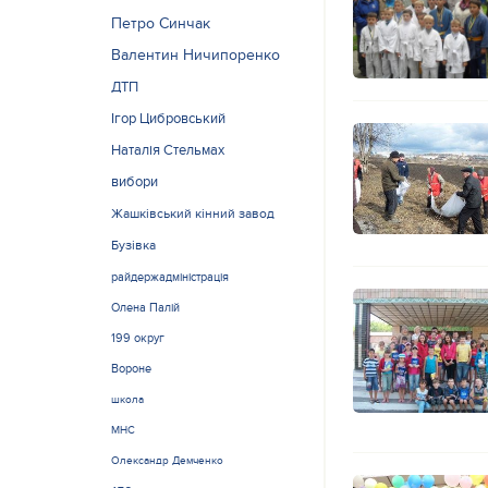
Петро Синчак
Валентин Ничипоренко
ДТП
Ігор Цибровський
Наталія Стельмах
вибори
Жашківський кінний завод
Бузівка
райдержадміністрація
Олена Палій
199 округ
Вороне
школа
МНС
Олександр Демченко