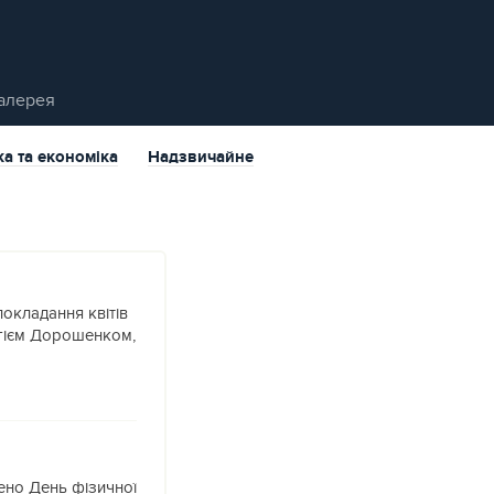
алерея
ка та економіка
Надзвичайне
окладання квітів
гієм Дорошенком,
ено День фізичної