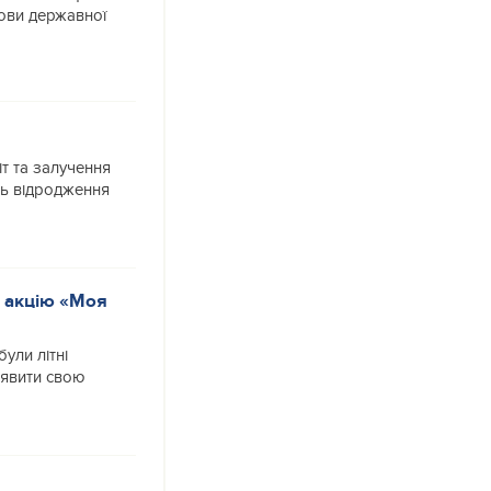
лови державної
т та залучення
ть відродження
 акцію «Моя
ули літні
оявити свою