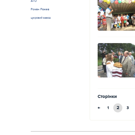
АТО
Роман Ражев
цукровий завод
Сторінки
←
2
1
3