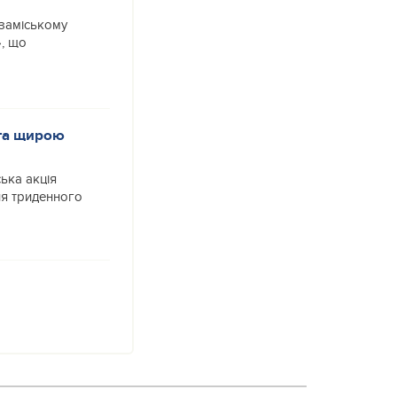
озаміському
, що
 та щирою
ька акція
ня триденного