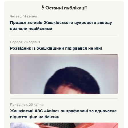
Останні публікації
Четвер, 14 квітня
Продаж активів Жашківського цукрового заводу
визнали недійсними
Середа, 26 серпня
Розвідник із Жашківщини підірвався на міні
Понеділок, 20 квітня
Жашківські АЗС «Авіас» оштрафовані за одночасне
підняття ціни на бензин