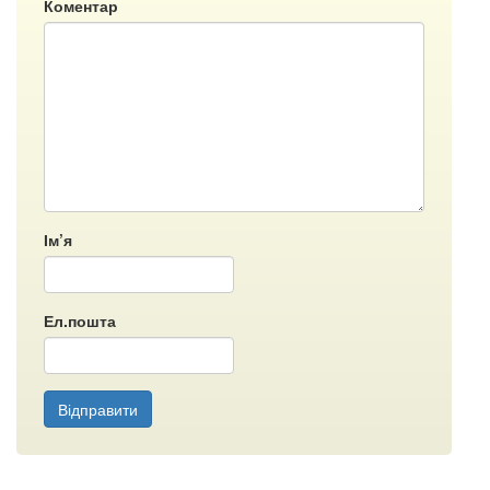
Коментар
Ім’я
Ел.пошта
Відправити