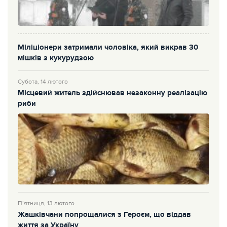
Міліціонери затримали чоловіка, який викрав 30
мішків з кукурудзою
Субота, 14 лютого
Місцевий житель здійснював незаконну реалізацію
риби
П’ятниця, 13 лютого
Жашківчани попрощалися з Героєм, що віддав
життя за Україну