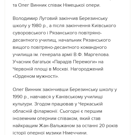
та Олег Винник співак Німецької опери.
Володимир Луговий закінчив Березинську
школу у 1980 р., а після закінчення Київського
суворовського і Рязанського повітряно-
десантного училищ, начальник Рязанського
вищого повітряно-десантного командного
училища ім. генерала армії В.Ф. Маргелова.
Учасник багатьох «Парадів Перемоги» на
Червоній площі в Москві. Нагороджений
«Орденом мужності».
Олег Винник закінчивши Березинську школу у
1990 р., навчався у Канівському училищі
культури. Згодом працював у Черкаській
обласній філармонії. Сьогодні є першим
іноземним оперним співаком, який став
найкращим Жан-Вальжаном за останні 20 років
історії оперної музики Німеччини.