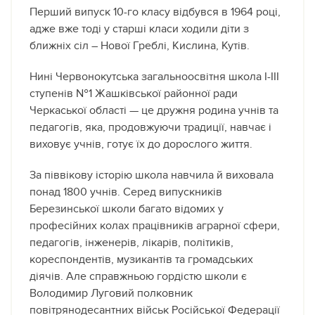
Перший випуск 10-го класу відбувся в 1964 році,
адже вже тоді у старші класи ходили діти з
ближніх сіл – Нової Греблі, Кислина, Кутів.
Нині Червонокутська загальноосвітня школа І-ІІІ
ступенів №1 Жашківської районної ради
Черкаської області — це дружня родина учнів та
педагогів, яка, продовжуючи традиції, навчає і
виховує учнів, готує їх до дорослого життя.
За піввікову історію школа навчила й виховала
понад 1800 учнів. Серед випускників
Березинської школи багато відомих у
професійних колах працівників аграрної сфери,
педагогів, інженерів, лікарів, політиків,
кореспондентів, музикантів та громадських
діячів. Але справжньою гордістю школи є
Володимир Луговий полковник
повітрянодесантних військ Російської Федерації