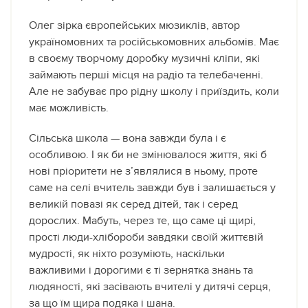
Олег зірка європейських мюзиклів, автор
україномовних та російськомовних альбомів. Має
в своєму творчому доробку музичні кліпи, які
займають перші місця на радіо та телебаченні.
Але не забуває про рідну школу і приїздить, коли
має можливість.
Сільська школа — вона завжди була і є
особливою. І як би не змінювалося життя, які б
нові пріоритети не з’являлися в ньому, проте
саме на селі вчитель завжди був і залишається у
великій повазі як серед дітей, так і серед
дорослих. Мабуть, через те, що саме ці щирі,
прості люди-хлібороби завдяки своїй життєвій
мудрості, як ніхто розуміють, наскільки
важливими і дорогими є ті зернятка знань та
людяності, які засівають вчителі у дитячі серця,
за що їм щира подяка і шана.