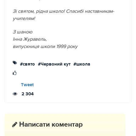
Зі святом, рідна школо! Спасибі наставникам-
учителям!
З шаною
Інна Журавель,
випускниця школи 1999 року
#свято
#Червоний кут
#школа
Tweet
2 304
Написати коментар