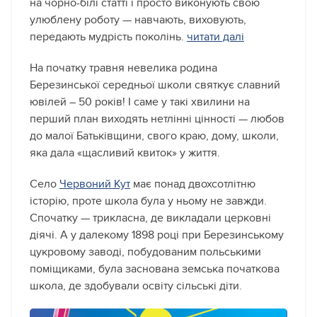
на чорно-білі статті і просто виконують свою
улюблену роботу — навчають, виховують,
передають мудрість поколінь.
читати далі
На початку травня невелика родина
Березинської середньої школи святкує славний
ювілей – 50 років! І саме у такі хвилини на
перший план виходять нетлінні цінності — любов
до малої Батьківщини, свого краю, дому, школи,
яка дала «щасливий квиток» у життя.
Село
Червоний Кут
має понад двохсотлітню
історію, проте школа була у ньому не завжди.
Спочатку — трикласна, де викладали церковні
діячі. А у далекому 1898 році при Березинському
цукровому заводі, побудованим польськими
поміщиками, була заснована земська початкова
школа, де здобували освіту сільські діти.