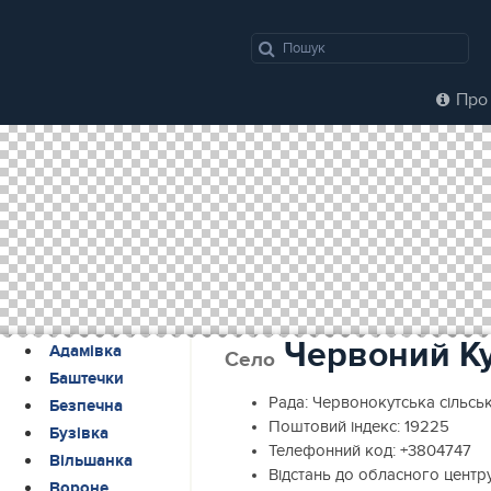
Про 
Червоний К
Адамівка
Село
Баштечки
Рада:
Червонокутська сільсь
Безпечна
Поштовий індекс:
19225
Бузівка
Телефонний код:
+3804747
Вільшанка
Відстань до обласного центр
Вороне