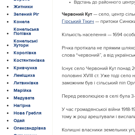
Відстань до районного центр
Житники
Червоний Кут
— село, центр сіль
Зелений Ріг
Гірський Тікич
— притоки Синюх
Конела
Конельська
Попівка
Кількість населення — 1694 особ
Конельські
Хутори
Річка протікала не прямим шляхо
Королівка
слова “червоний”, а від українсь
Костянтинівка
Кривчунка
Існує село Червоний Кут понад 2
половині XVIII ст. Уже тоді сел
Леміщиха
заможним був і сільський піп Ор
Литвинівка
Марійка
Перед революцією в селі була 3
Медувата
Нагірна
У час громадянської війни 1918-1
Нова Гребля
тому ж році арештували і вислали
Одай
Олександрівка
Колишні власники земельних угід