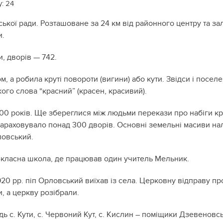
у:
24
ської ради. Розташоване за 24 км від районного центру та зал
и.
и, дворів — 742.
м, а робила круті повороти (вигини) або кути. Звідси і посе
кого слова “красний” (красен, красивий).
00 років. Ще збереглися між людьми перекази про набіги кр
о нараховувало понад 300 дворів. Основні земельні масиви 
ловський.
-класна школа, де працював один учитель Мельник.
920 pp. піп Орловський виїхав із села. Церковну відправу пр
, а церкву розібрали.
ь с. Кути, с. Червоний Кут, с. Кислин – поміщики Дзевеновс