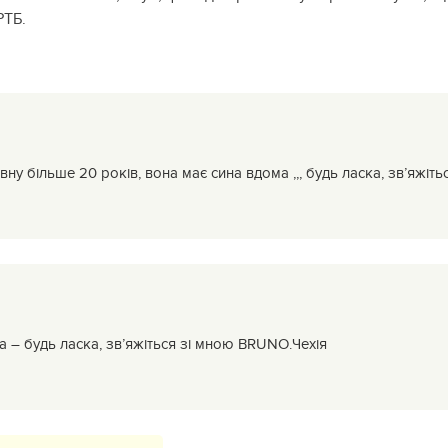
РТБ.
вну більше 20 років, вона має сина вдома ,,, будь ласка, зв’яжіть
на – будь ласка, зв’яжіться зі мною BRUNO.Чехія