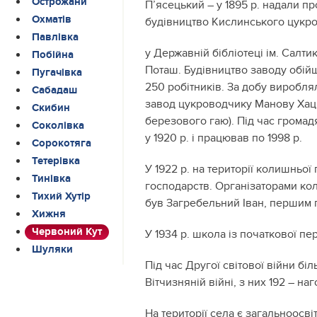
Острожани
П’ясецький – у 1895 р. надали пр
Охматів
будівництво Кислинського цукров
Павлівка
у Державній бібліотеці ім. Салти
Побійна
Поташ. Будівництво заводу обійш
Пугачівка
250 робітників. За добу виробля
Сабадаш
завод цукроводчику Манову Хацк
Скибин
березового гаю). Під час громад
Соколівка
у 1920 р. і працював по 1998 р.
Сорокотяга
Тетерівка
У 1922 р. на території колишньої
Тинівка
господарств. Організаторами ко
Тихий Хутір
був Загребельний Іван, першим г
Хижня
Червоний Кут
У 1934 р. школа із початкової пе
Шуляки
Під час Другої світової війни бі
Вітчизняній війні, з них 192 – н
На території села є загальноосві