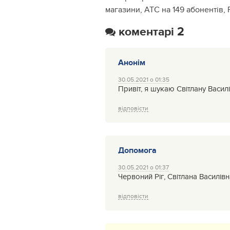
магазини, АТС на 149 абонентів, 
коментарі 2
Анонім
30.05.2021 о 01:35
Привіт, я шукаю Світлану Василі
відповісти
Допомога
30.05.2021 о 01:37
Червоний Ріг, Світлана Василів
відповісти