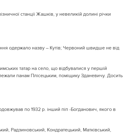
ізничної станції Жашків, у невеликій долині річки
лення одержало назву – Кутів; Червоний швидше не від
имських татар на село, що відбувалися у першій
належали панам Плісецьким, поміщику Зданевичу. Досить
одовжував по 1932 р. інший піп -Богданович, якого в
ький, Радзиновський, Кондратецький, Матківський,