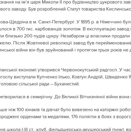
охання на ім’я царя Миколи II про будівництво цукрового зав
ого заводу. Був розроблений Статут товариства Кислинськог
кова-Щедріна в м. Санкт-Петербург. У 1895 р. в Німеччині бу
лося в 700 тис. карбованців золотом. В експлуатацію завод 
ли близько 200 пудів цукру. Незабаром ці власники продали 
елю. Після Жовтневої революції завод був перейменований
янської війни він був зруйнований і протягом трьох років не
 панської економії утворився Червонокутський радгосп. У час
лгоспу виступали Купченко Ілько, Ковтун Андрій, Швиденко
оловою сільської ради – Буханистий.
ретворилася в семирічну. До Великої Вітчизняної війни вона 
льше ніж 100 юнаків та дівчат було вивезено на каторжні робо
агороджені орденами та медалями, 176 полягли в боях з ворого
тня школа I-III ст., клуб, фельдшерсько-акушерський пункт, 