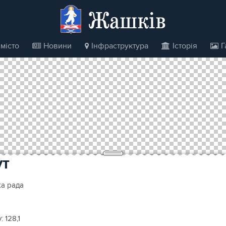
Жашків
місто
Новини
Інфраструктура
Історія
Г
ут
ка рада
у:
128,1