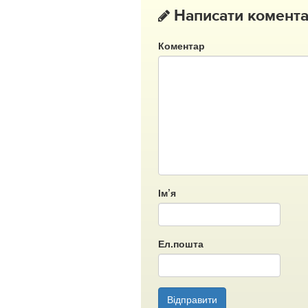
Написати комент
Коментар
Ім’я
Ел.пошта
Відправити