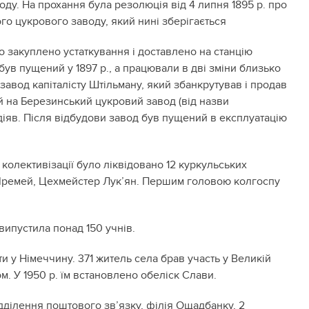
оду. На прохання була резолюція від 4 липня 1895 р. про
о цукрового заводу, який нині зберігається
ло закуплено устаткування і доставлено на станцію
був пущений у 1897 р., а працювали в дві зміни близько
завод капіталісту Штільману, який збанкрутував і продав
 на Березинський цукровий завод (від назви
 діяв. Після відбудови завод був пущений в експлуатацію
 колективізації було ліквідовано 12 куркульських
 Яремей, Цехмейстер Лук’ян. Першим головою колгоспу
випустила понад 150 учнів.
ти у Німеччину. 371 житель села брав участь у Великій
м. У 1950 р. їм встановлено обеліск Слави.
відділення поштового зв’язку, філія Ощадбанку, 2