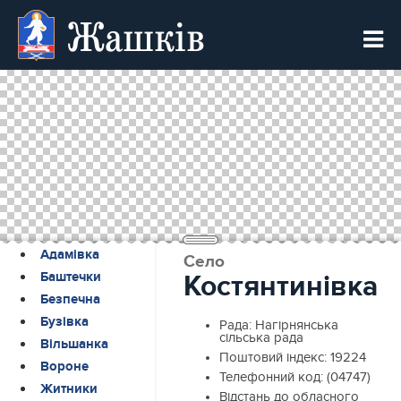
Жашків
Адамівка
Село
Баштечки
Костянтинівка
Безпечна
Бузівка
Рада:
Нагірнянська
сільська рада
Вільшанка
Поштовий індекс:
19224
Вороне
Телефонний код:
(04747)
Житники
Відстань до обласного