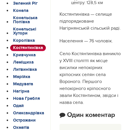
центру:
128,5 км
Зелений Ріг
Конела
Костянтинівка — селище
Конельська
підпорядковане
Попівка
Нагірнянській сільській раді.
Конельські
Хутори
Королівка
Населення — 76 чоловік.
Костянтинівка
Село Костянтинівка виникло
Кривчунка
у XVIII столітті як місце
Леміщиха
висилки непокірних
Литвинівка
кріпосних селян села
Марійка
Вороного. Першого
Медувата
непокірного кріпосного
Нагірна
звали Костянтином, звідси і
Нова Гребля
назва села.
Одай
Олександрівка
Один коментар
Острожани
Охматів