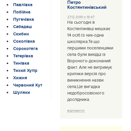
Петро
Павлівка
Костянтинівський
Побійна
27.12.2019 о 18:47
Пугачівка
На сьогодні в
Сабадаш
Костянтинівці мешкає
Скибин
14 осіб.Із них-одна
Соколівка
школярка.Те.що
першими поселенцями
Сорокотяга
села були вихідці із
Тетерівка
Вороного-доконаний
Тинівка
факт. Але не витримує
Тихий Хутір
критики версія про
Хижня
виникнення назви
Червоний Кут
села,Це вигадка
Шуляки
недобросовісного
дослідника.
відповісти