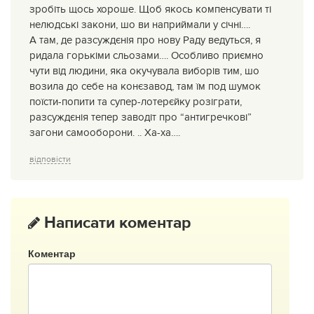
зробіть щось хороше. Щоб якось компенсувати ті
нелюдські закони, шо ви наприймали у січні….
А там, де разсуждєнія про нову Раду ведуться, я
ридала горькіми сльозами…. Особливо приємно
чути від людини, яка окучувала виборів тим, шо
возила до себе на конєзавод, там їм под шумок
поїсти-попити та супер-лотерєйку розіграти,
разсуждєнія тепер заводіт про “антигречкові”
загони самооборони. .. Ха-ха….
відповісти
Написати коментар
Коментар