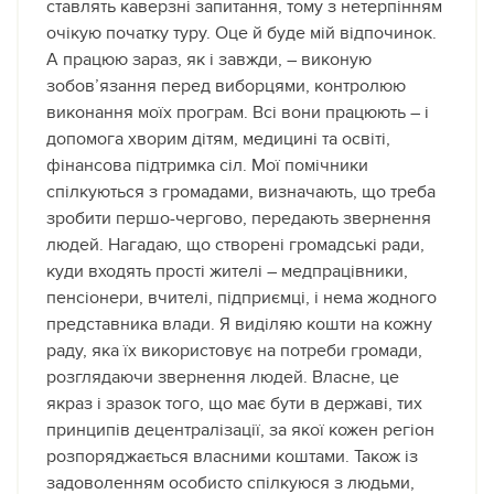
ставлять каверзні запитання, тому з нетерпінням
очікую початку туру. Оце й буде мій відпочинок.
А працюю зараз, як і завжди, – виконую
зобов’язання перед виборцями, контролюю
виконання моїх програм. Всі вони працюють – і
допомога хворим дітям, медицині та освіті,
фінансова підтримка сіл. Мої помічники
спілкуються з громадами, визначають, що треба
зробити першо-чергово, передають звернення
людей. Нагадаю, що створені громадські ради,
куди входять прості жителі – медпрацівники,
пенсіонери, вчителі, підприємці, і нема жодного
представника влади. Я виділяю кошти на кожну
раду, яка їх використовує на потреби громади,
розглядаючи звернення людей. Власне, це
якраз і зразок того, що має бути в державі, тих
принципів децентралізації, за якої кожен регіон
розпоряджається власними коштами. Також із
задоволенням особисто спілкуюся з людьми,