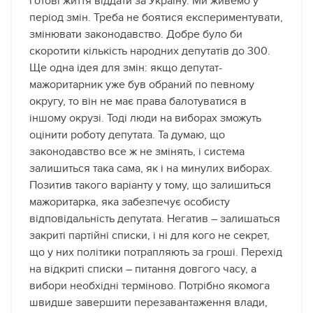
готові життя віддати за Україну. Ми живемо у
період змін. Треба не боятися експериментувати,
змінювати законодавство. Добре було би
скоротити кількість народних депутатів до 300.
Ще одна ідея для змін: якщо депутат-
мажоритарник уже був обраний по певному
округу, то він не має права балотуватися в
іншому окрузі. Тоді люди на виборах зможуть
оцінити роботу депутата. Та думаю, що
законодавство все ж не змінять, і система
залишиться така сама, як і на минулих виборах.
Позитив такого варіанту у тому, що залишиться
мажоритарка, яка забезпечує особисту
відповідальність депутата. Негатив – залишаться
закриті партійні списки, і ні для кого не секрет,
що у них політики потрапляють за гроші. Перехід
на відкриті списки – питання довгого часу, а
вибори необхідні терміново. Потрібно якомога
швидше завершити перезавантаження влади,