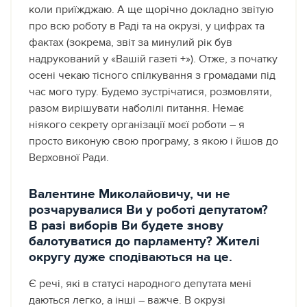
коли приїжджаю. А ще щорічно докладно звітую
про всю роботу в Раді та на окрузі, у цифрах та
фактах (зокрема, звіт за минулий рік був
надрукований у «Вашій газеті +»). Отже, з початку
осені чекаю тісного спілкування з громадами під
час мого туру. Будемо зустрічатися, розмовляти,
разом вирішувати наболілі питання. Немає
ніякого секрету організації моєї роботи – я
просто виконую свою програму, з якою і йшов до
Верховної Ради.
Валентине Миколайовичу, чи не
розчарувалися Ви у роботі депутатом?
В разі виборів Ви будете знову
балотуватися до парламенту? Жителі
округу дуже сподіваються на це.
Є речі, які в статусі народного депутата мені
даються легко, а інші – важче. В окрузі