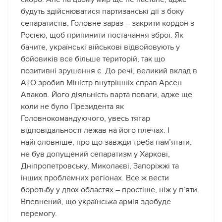
будуть здійснюватися партизанські дії з боку
сепаратистів. Головне зараз – закрити кордон з
Росією, щоб припинити постачання зброї. Як
бачите, українські військові відвойовують у
бойовиків все більше територій, так що
позитивні зрушення є. До речі, великий вклад в
АТО зробив Міністр внутрішніх справ Арсен
Аваков. Його діяльність варта поваги, адже ще
коли не було Президента як
Головнокомандуючого, увесь тягар
відповідальності лежав на його плечах. І
найголовніше, про що завжди треба пам’ятати:
не був допущений сепаратизм у Харкові,
Дніпропетровську, Миколаєві, Запоріжжі та
інших проблемних регіонах. Все ж вести
боротьбу у двох областях – простіше, ніж у п’яти.
Впевнений, що українська армія здобуде
перемогу.