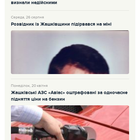
визнали недійсними
Середа, 26 серпня
Розвідник із Жашківщини підірвався на міні
Понеділок, 20 квітня
Жашківські АЗС «Авіас» оштрафовані за одночасне
підняття ціни на бензин