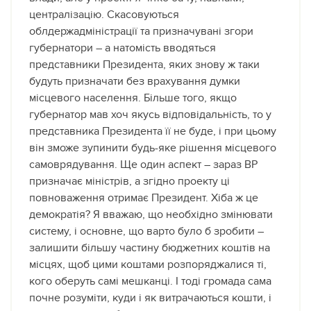
централізацію. Скасовуються
облдержадміністрації та призначувані згори
губернатори – а натомість вводяться
представники Президента, яких знову ж таки
будуть призначати без врахування думки
місцевого населення. Більше того, якщо
губернатор мав хоч якусь відповідальність, то у
представника Президента її не буде, і при цьому
він зможе зупинити будь-яке рішення місцевого
самоврядування. Ще один аспект – зараз ВР
призначає міністрів, а згідно проекту ці
повноваження отримає Президент. Хіба ж це
демократія? Я вважаю, що необхідно змінювати
систему, і основне, що варто було б зробити –
залишити більшу частину бюджетних коштів на
місцях, щоб цими коштами розпоряджалися ті,
кого оберуть самі мешканці. І тоді громада сама
почне розуміти, куди і як витрачаються кошти, і