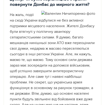
повернути Донбас до мирного життя?
На жаль, події
на сході України відбулися не без активної
підтримки місцевого населення. Жителі Донбасу
були втягнуті у політичну авантюру
сепаратистськими силами. Я думаю, багато
мешканців нинішньої зони АТО вже переоцінили
свої думки, недарма ж масово переселяються
сьогодні в інші регіони України. Але, як кажуть,
маємо те, що маємо. Тому основні сили держава
зараз має зосередити на допомозі військовим,
щоб успішно завершити антитерористичну
операцію. Але саме тут і наявні найбільші
проблеми. Не секрет, що українська армія
функціонує в основному за рахунок громадян, а
не держави. Втім, думаю, що основні населені
пункти будуть звільнені від бойовиків вже дуже
скоро. Але на цьому мир ще не настане, адже