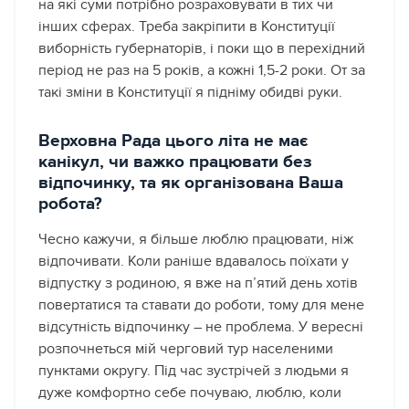
на які суми потрібно розраховувати в тих чи
інших сферах. Треба закріпити в Конституції
виборність губернаторів, і поки що в перехідний
період не раз на 5 років, а кожні 1,5-2 роки. От за
такі зміни в Конституції я підніму обидві руки.
Верховна Рада цього літа не має
канікул, чи важко працювати без
відпочинку, та як організована Ваша
робота?
Чесно кажучи, я більше люблю працювати, ніж
відпочивати. Коли раніше вдавалось поїхати у
відпустку з родиною, я вже на п’ятий день хотів
повертатися та ставати до роботи, тому для мене
відсутність відпочинку – не проблема. У вересні
розпочнеться мій черговий тур населеними
пунктами округу. Під час зустрічей з людьми я
дуже комфортно себе почуваю, люблю, коли