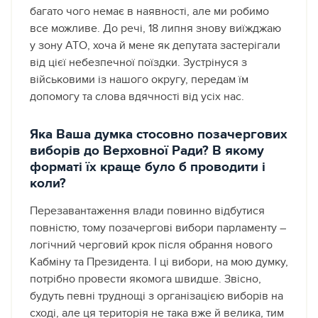
багато чого немає в наявності, але ми робимо
все можливе. До речі, 18 липня знову виїжджаю
у зону АТО, хоча й мене як депутата застерігали
від цієї небезпечної поїздки. Зустрінуся з
військовими із нашого округу, передам їм
допомогу та слова вдячності від усіх нас.
Яка Ваша думка стосовно позачергових
виборів до Верховної Ради? В якому
форматі їх краще було б проводити і
коли?
Перезавантаження влади повинно відбутися
повністю, тому позачергові вибори парламенту –
логічний черговий крок після обрання нового
Кабміну та Президента. І ці вибори, на мою думку,
потрібно провести якомога швидше. Звісно,
будуть певні труднощі з організацією виборів на
сході, але ця територія не така вже й велика, тим