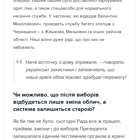
операції. Нашим бійцям було доставлено харчування,
одяг, ліки, а також спецзасоби для нормального
несення служби. У частинах, які відвідав Валентин
Миколайович, проходять службу багато хлопців з
Черкащини – з Жашкова, Маньківки та інших районів
області. Наші воїни дуже раді, що про них не
забувають.
Наче вісточку з дому отримали,
– говорять
українські захисники і запевняють, що
наша армія обов’язково здобуде перемогу!
Чи можливо, що після виборів
відбудеться лише зміна облич, а
система залишиться старою?
Як би там не було, сьогодні Рада все ж працює,
приймає закони і до виборів Президента
залишалася єдиним легітимним органом в країні.