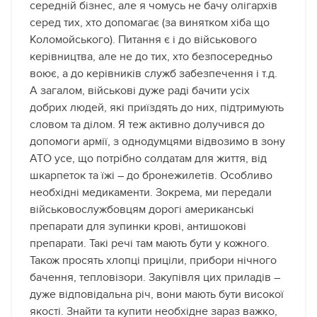
середній бізнес, але я чомусь не бачу олігархів
серед тих, хто допомагає (за винятком хіба що
Коломойського). Питання є і до військового
керівництва, але не до тих, хто безпосередньо
воює, а до керівників служб забезпечення і т.д.
А загалом, військові дуже раді бачити усіх
добрих людей, які приїздять до них, підтримують
словом та ділом. Я теж активно долучився до
допомоги армії, з однодумцями відвозимо в зону
АТО усе, що потрібно солдатам для життя, від
шкарпеток та їжі – до бронежилетів. Особливо
необхідні медикаменти. Зокрема, ми передали
військовослужбовцям дорогі американські
препарати для зупинки крові, антишокові
препарати. Такі речі там мають бути у кожного.
Також просять хлопці приціли, прибори нічного
бачення, тепловізори. Закупівля цих приладів –
дуже відповідальна річ, вони мають бути високої
якості. Знайти та купити необхідне зараз важко,