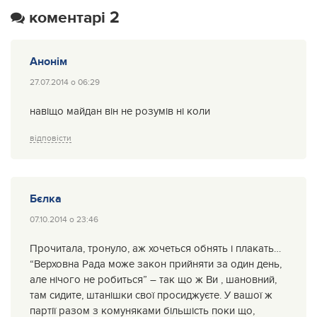
коментарі 2
Анонім
27.07.2014 о 06:29
навіщо майдан він не розумів ні коли
відповісти
Бєлка
07.10.2014 о 23:46
Прочитала, тронуло, аж хочеться обнять і плакать…
“Верховна Рада може закон прийняти за один день,
але нічого не робиться” – так що ж Ви , шановний,
там сидите, штанішки свої просиджуєте. У вашої ж
партії разом з комуняками більшість поки що,