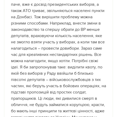
паче, вже є досвід президентських виборів, а
також АТО триває, звільняються населені пункти
на Донбасі. Тож вирішити проблему можна
різними способами. Наприклад, внести зміни в
законодавство та спершу обрати до ВР менше
депутатів, враховуючи кількість населення, яке
не змогло взяти участь у виборах, а коли там все
налагодиться – провести довибори. Зараз саме
час для креативних нестандартних рішень. Все
можна налагодити, якщо хотіти. Потрібні свіжі
ідеї. Я би запропонував таке: виділити квоту, по
якій без виборів у Раду ввійшли б близько
півсотні депутатів – військовослужбовців з тих
частин, які беруть участь в бойових операціях, на
підставі пропозицій від простих солдат,
прапорщиків. Ці люди, які дивилися смерті в
обличчя, не будуть займатися корупцією, красти,
бо мають інші принципи та життєві цінності, адже