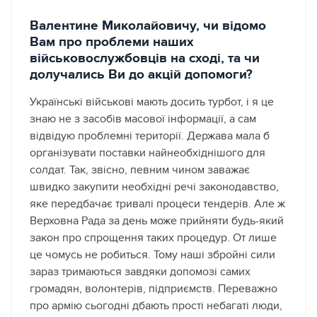
Валентине Миколайовичу, чи відомо
Вам про проблеми наших
військовослужбовців на сході, та чи
долучались Ви до акцій допомоги?
Українські військові мають досить турбот, і я це
знаю не з засобів масової інформації, а сам
відвідую проблемні території. Держава мала б
організувати поставки найнеобхіднішого для
солдат. Так, звісно, певним чином заважає
швидко закупити необхідні речі законодавство,
яке передбачає тривалі процеси тендерів. Але ж
Верховна Рада за день може прийняти будь-який
закон про спрощення таких процедур. От лише
це чомусь не робиться. Тому наші збройні сили
зараз тримаються завдяки допомозі самих
громадян, волонтерів, підприємств. Переважно
про армію сьогодні дбають прості небагаті люди,