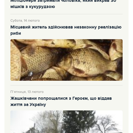
Міліціонери затримали чоловіка, який викрав 30
мішків з кукурудзою
Субота, 14 лютого
Місцевий житель здійснював незаконну реалізацію
риби
П’ятниця, 13 лютого
Жашківчани попрощалися з Героєм, що віддав
життя за Україну