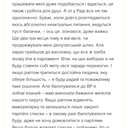
працювати мені дуже подобається і вдається, це
також і робота для душі. А от у Раді все не так
однозначно. Буває, коли довго розглядаються
якісь абсолютно неактуальні питання, ведуться
пусті балачки, – ось це, зізнаюся, дуже важко.
Ще два-три місця тому я вагався, чи
продовжувати мені депутатський шлях. Але
зараз прийшов до висновку, що все ж треба
знову йти в парламент. Втім, на цих виборах я не
буду ставити собі мету «все заради перемоги». І
якщо раптом трапиться достойна людина, яку
обере більшість, – я буду радий та поважатиму
таке рішення. Але балотуватися до ВР я
зобов’язаний – маю виконати бажання жителів
нашого округу. Якщо раптом відмінять
мажоритарку та залишаться лише закриті
партійні списки – в такому разі балотуватися не
буду, адже не хочу домовлятися з партіями.
Якщо будуть відкриті списки – побачимо, бо ці