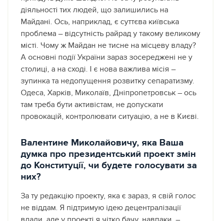
діяльності тих людей, що залишились на
Майдані. Ось, наприклад, є суттєва київська
проблема – відсутність райрад у такому великому
місті. Чому ж Майдан не тисне на місцеву владу?
А основні події України зараз зосереджені не у
столиці, а на сході. І є нова важлива місія –
зупинка та недопущення розвитку сепаратизму.
Одеса, Харків, Миколаїв, Дніпропетровськ – ось
там треба бути активістам, не допускати
провокацій, контролювати ситуацію, а не в Києві.
Валентине Миколайовичу, яка Ваша
думка про президентський проект змін
до Конституції, чи будете голосувати за
них?
За ту редакцію проекту, яка є зараз, я свій голос
не віддам. Я підтримую ідею децентралізації
влади, але у проекті я чітко бачу, навпаки, –