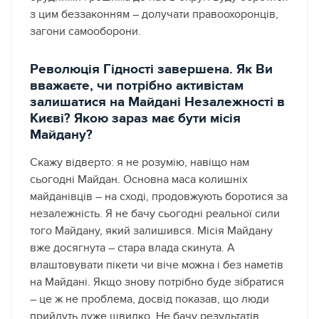
з цим беззаконням – долучати правоохоронців,
загони самооборони.
Революція Гідності завершена. Як Ви
вважаєте, чи потрібно активістам
залишатися на Майдані Незалежності в
Києві? Якою зараз має бути місія
Майдану?
Скажу відверто: я не розумію, навіщо нам
сьогодні Майдан. Основна маса колишніх
майданівців – на сході, продовжують боротися за
незалежність. Я не бачу сьогодні реальної сили
того Майдану, який залишився. Місія Майдану
вже досягнута – стара влада скинута. А
влаштовувати пікети чи віче можна і без наметів
на Майдані. Якщо знову потрібно буде зібратися
– це ж не проблема, досвід показав, що люди
прийдуть дуже швидко. Не бачу результатів