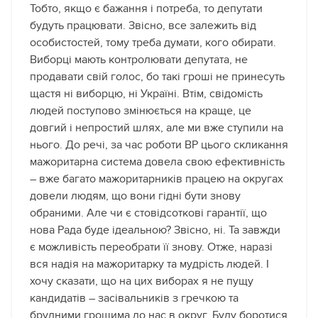
Тобто, якщо є бажання і потреба, то депутати
будуть працювати. Звісно, все залежить від
особистостей, тому треба думати, кого обирати.
Виборці мають контролювати депутата, не
продавати свій голос, бо такі гроші не принесуть
щастя ні виборцю, ні Україні. Втім, свідомість
людей поступово змінюється на краще, це
довгий і непростий шлях, але ми вже ступили на
нього. До речі, за час роботи ВР цього скликання
мажоритарна система довела свою ефективність
– вже багато мажоритарників працею на округах
довели людям, що вони гідні бути знову
обраними. Але чи є стовідсоткові гарантії, що
нова Рада буде ідеальною? Звісно, ні. Та завжди
є можливість переобрати її знову. Отже, наразі
вся надія на мажоритарку та мудрість людей. І
хочу сказати, що на цих виборах я не пущу
кандидатів – засівальників з гречкою та
брудними грошима до нас в округ. Буду боротися