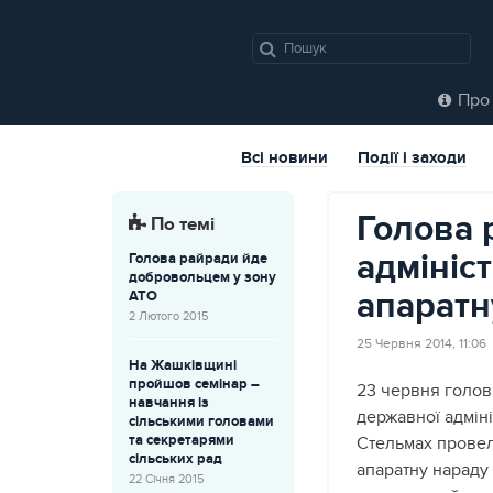
Про 
Всі новини
Події і заходи
Голова 
По темі
адмініс
Голова райради йде
добровольцем у зону
апаратн
АТО
2 Лютого 2015
25 Червня 2014, 11:06
На Жашківщині
пройшов семінар –
23 червня голов
навчання із
державної адміні
сільськими головами
та секретарями
Стельмах прове
сільських рад
апаратну нараду 
22 Січня 2015