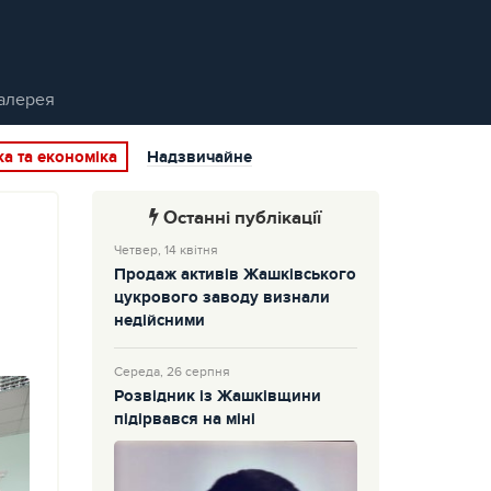
алерея
ка та економіка
Надзвичайне
Останні публікації
Четвер, 14 квітня
Продаж активів Жашківського
цукрового заводу визнали
недійсними
Середа, 26 серпня
Розвідник із Жашківщини
підірвався на міні