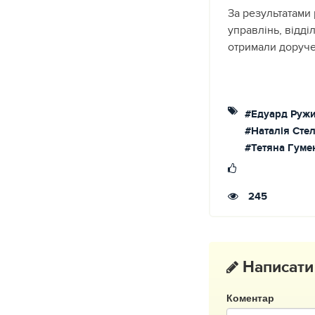
За результатами
управлінь, відді
отримали доруче
#Едуард Руж
#Наталія Сте
#Тетяна Гуме
245
Написати
Коментар