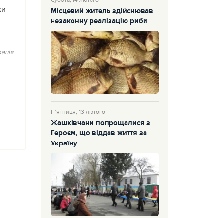
Субота, 14 лютого
ки
Місцевий житель здійснював
незаконну реалізацію риби
ація
П’ятниця, 13 лютого
Жашківчани попрощалися з
Героєм, що віддав життя за
Україну