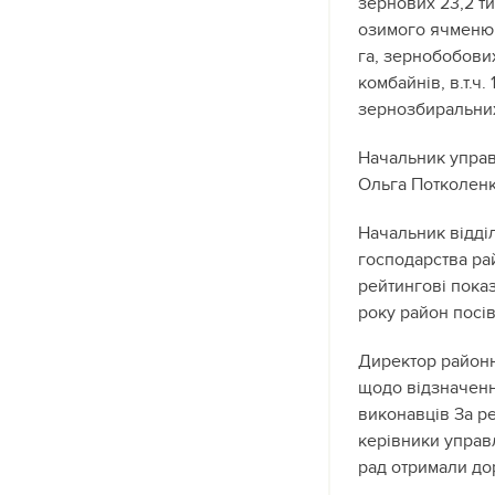
зернових 23,2 ти
озимого ячменю 2
га, зернобобових
комбайнів, в.т.ч
зернозбиральних 
Начальник управ
Ольга Потколенк
Начальник відділ
господарства ра
рейтингові показ
року район посів
Директор районн
щодо відзначенн
виконавців За р
керівники управл
рад отримали до