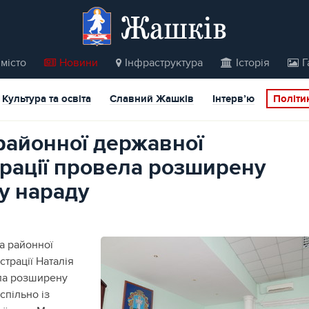
Жашків
місто
Новини
Інфраструктура
Історія
Г
Культура та освіта
Славний Жашків
Інтерв’ю
Політи
районної державної
трації провела розширену
у нараду
а районної
страції Наталія
ла розширену
спільно із