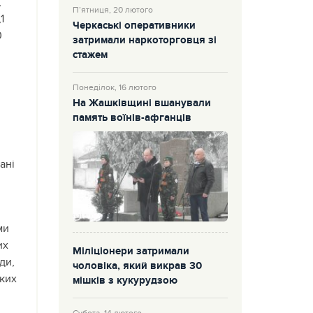
,
П’ятниця, 20 лютого
1
Черкаські оперативники
0
затримали наркоторговця зі
стажем
Понеділок, 16 лютого
На Жашківщині вшанували
.
память воїнів-афганців
ані
ми
их
Міліціонери затримали
ди,
чоловіка, який викрав 30
ьких
мішків з кукурудзою