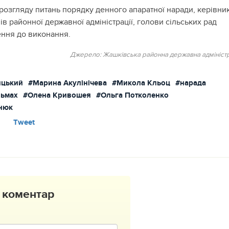
 розгляду питань порядку денного апаратної наради, керівни
лів районної державної адміністрації, голови сільських рад
ння до виконання.
Джерело: Жашківська районна державна адміністр
ицький
#Марина Акулінічева
#Микола Кльоц
#нарада
льмах
#Олена Кривошея
#Ольга Потколенко
нюк
Tweet
 коментар