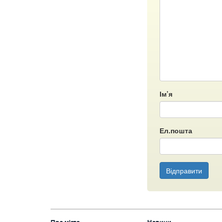
Ім’я
Ел.пошта
Відправити