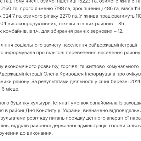
с.га,в тому числі: озимої пшениці 15223 га, озимого жита 6 га
160 га, ярого ячменю 7198 га, ярої пшениці 486 га, вівса 113,
 324,7 га, озимого ріпаку 2270 га. У жнива працюватимуть 11
. 104 високопродуктивних, техніки з інших районів – 35
комбайнів, в т.ч. для збирання ранніх зернових – 12.
ління соціального захисту населення райдержадміністрації
о інформувала про пільгові перевезення населення району
у економічного розвитку, торгівлі та житлово-комунального
йдержадміністрації Олена Кривошея інформувала про очікув
ники району. За результатами діяльності у січні-березні 2014
 6 місце.
ого будинку культури Тетяна Гуменюк ознайомила із захода
я в районі Дня Конституції України, визначено відповідальн
езультатами розгляду питань порядку денного апаратної нара
інь, відділів районної державної адміністрації, голови сільс
ручення до виконання.