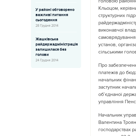
головою районн
Кльоцом,
керівн
У районі обговорено
важливі питання
структурних підр
сьогодення
райдержадміністр
28 Грудня 2014
виконавчої влад
самоврядування,
Жашківська
установ, організ
райдержадміністрація
залишилася без
сільськими голо
голови
24 Грудня 2014
Про забезпеченн
платежів до бюд
начальник фінан
заступник начал
об’єднаної держа
управління Пенс
Начальник управ
Валентина Троян 
господарствах р