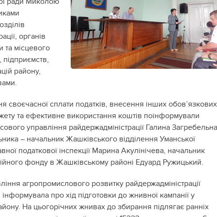
ої ради Миколою
иками
озділів
ації, органів
и та місцевого
 підприємств,
ацій району,
вами.
я своєчасної сплати податків, внесення інших обов’язкових
жету та ефективне використання коштів поінформували
сового управління райдержадміністрації Галина Загребельна
ьника – начальник Жашківського відділення Уманської
вної податкової інспекції Марина Акулінічева, начальник
ійного фонду в Жашківському районі Едуард Ружицький.
ління агропромислового розвитку райдержадміністрації
інформувала про хід підготовки до жнивної кампанії у
айону. На цьогорічних жнивах до збирання підлягає ранніх