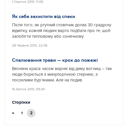
1 Серпня 2010, 11:08
Як себе захистити від спеки
Після того, як ртутний стовпчик долає 30 градусну
відмітку, кожній людині варто подбати про те, щоб
запобігти тепловому або сонячному
28 Червня 2010, 22:06
Спалювання трави — крок до пожежі
Весняна краса часом марніє від диму вогнищ – так
люди борються з минулорічною стернею, з
посохлими бур’янами. Але на подив
16 Квітня 2010, 09:04
Сторінки
←
2
1