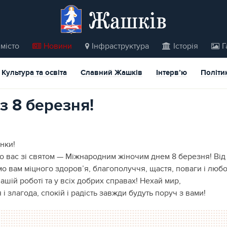
Жашків
місто
Новини
Інфраструктура
Історія
Г
Культура та освіта
Славний Жашків
Інтерв’ю
Політи
з 8 березня!
нки!
о вас зі святом — Міжнародним жіночим днем 8 березня! Від
мо вам міцного здоров’я, благополуччя, щастя, поваги і любо
вашій роботі та у всіх добрих справах! Нехай мир,
і злагода, спокій і радість завжди будуть поруч з вами!