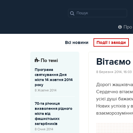
Про 
Всі новини
Події і заходи
Вітаємо 
По темі
Програма
8 Березня 2014, 16:03
святкування Дня
міста 14 жовтня 2014
Дорогі жашківча
року
8 Жовтня 2014
Сердечно вітаєм
усієї душі бажає
70-та річниця
Нових успіхів у 
визволення рідного
взаєморозуміння 
міста від
фашистських
загарбників
8 Січня 2014