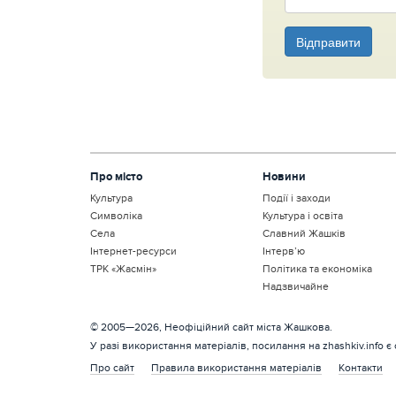
Відправити
Про місто
Новини
Культура
Події і заходи
Символіка
Культура і освіта
Села
Славний Жашків
Інтернет-ресурси
Інтерв’ю
ТРК «Жасмін»
Політика та економіка
Надзвичайне
© 2005—2026, Неофіційний сайт міста Жашкова.
У разі використання матеріалів, посилання на zhashkiv.info є
Про сайт
Правила використання матеріалів
Контакти