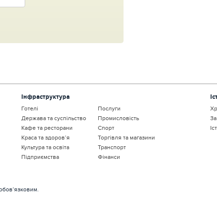
Інфраструктура
Іс
Готелі
Послуги
Хр
Держава та суспільство
Промисловість
За
Кафе та ресторани
Спорт
Іс
Краса та здоров’я
Торгівля та магазини
Культура та освіта
Транспорт
Підприємства
Фінанси
 обов’язковим.