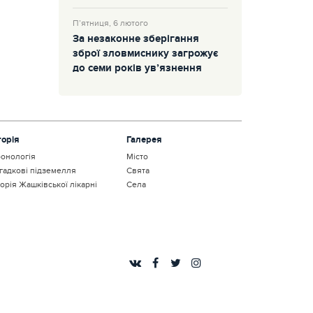
П’ятниця, 6 лютого
За незаконне зберігання
зброї зловмиснику загрожує
до семи років ув’язнення
торія
Галерея
онологія
Місто
гадкові підземелля
Свята
торія Жашківської лікарні
Села