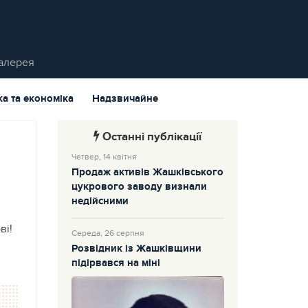
алерея
ка та економіка
Надзвичайне
Останні публікації
Четвер, 14 квітня
Продаж активів Жашківського
цукрового заводу визнали
недійсними
ві!
Середа, 26 серпня
Розвідник із Жашківщини
підірвався на міні