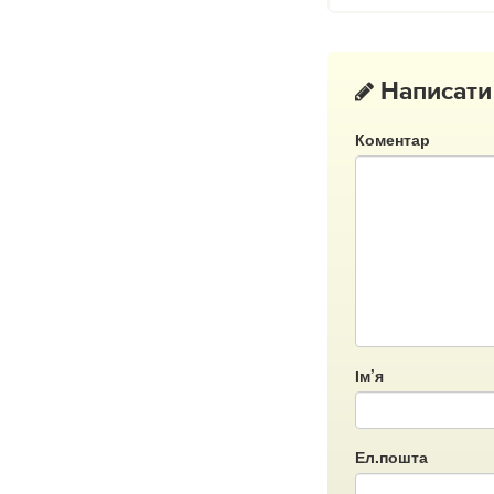
Написати
Коментар
Ім’я
Ел.пошта