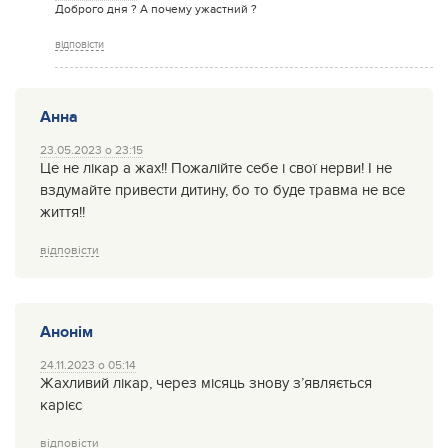
Доброго дня ? А почему ужастний ?
відповісти
Анна
23.05.2023 о 23:15
Це не лікар а жах!! Пожалійте себе і свої нерви! І не
вздумайте привести дитину, бо то буде травма не все
життя!!
відповісти
Анонім
24.11.2023 о 05:14
Жахливий лікар, через місяць знову зʼявляється
карієс
відповісти