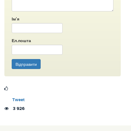
Ім’я
Ел.пошта
Відправити
Tweet
3 926