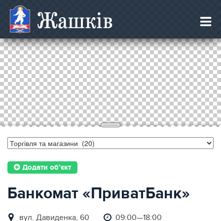
Жашків
Додати об’єкт
Банкомат «ПриватБанк»
вул. Давиденкa, 60
09:00—18:00