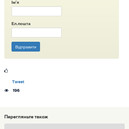
Ім’я
Ел.пошта
Відправити
Tweet
196
Перегляньте також