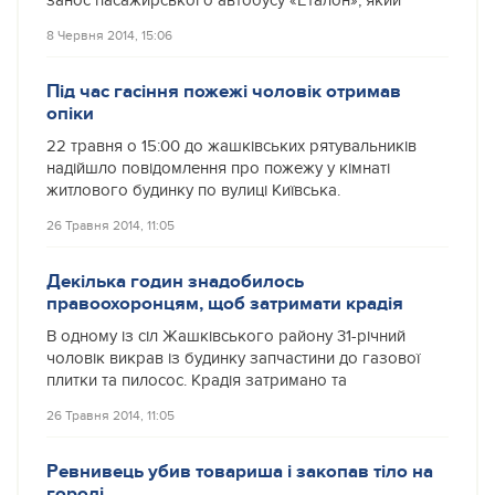
занос пасажирського автобусу «Еталон», який
8 Червня 2014, 15:06
Під час гасіння пожежі чоловік отримав
опіки
22 травня о 15:00 до жашківських рятувальників
надійшло повідомлення про пожежу у кімнаті
житлового будинку по вулиці Київська.
26 Травня 2014, 11:05
Декілька годин знадобилось
правоохоронцям, щоб затримати крадія
В одному із сіл Жашківського району 31-річний
чоловік викрав із будинку запчастини до газової
плитки та пилосос. Крадія затримано та
26 Травня 2014, 11:05
Ревнивець убив товариша і закопав тіло на
городі