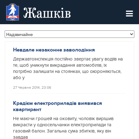
Жашків
Невдале незаконне заволодіння
Державтоінспекція постійно звертає увагу водіїв на
те, щоб уникнути викрадання автомобілів, їх
потрібно залишати на стоянках, що охороняються,
або у
27 Червня 2014, 23:06
Крадієм електроприладів виявився
квартирант
Не маючи грошей на оковиту, чоловік вирішив
викрасти у односельчанки електроприлади та
газовий балон. Загальна сума збитків, яку він
завдав