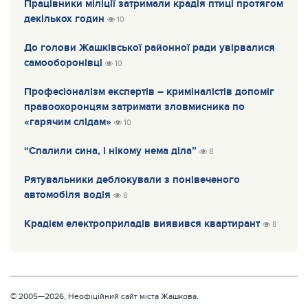
Працівники міліції затримали крадія птиці протягом
декількох годин
10
До голови Жашківської районної ради увірвалися
самооборонівці
10
Професіоналізм експертів – криміналістів допоміг
правоохоронцям затримати зловмисника по
«гарячим слідам»
10
“Спалили сина, і нікому нема діла”
8
Рятувальники деблокували з понівеченого
автомобіля водія
8
Крадієм електроприладів виявився квартирант
8
© 2005—2026, Неофіційний сайт міста Жашкова.