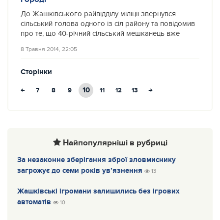
До Жашківського райвідділу міліції звернувся
сільський голова одного із сіл району та повідомив
про те, що 40-річний сільський мешканець вже
8 Травня 2014, 22:05
Сторінки
←
10
→
7
8
9
11
12
13
Найпопулярніші в рубриці
За незаконне зберігання зброї зловмиснику
загрожує до семи років ув’язнення
13
Жашківські ігромани залишились без ігрових
автоматів
10