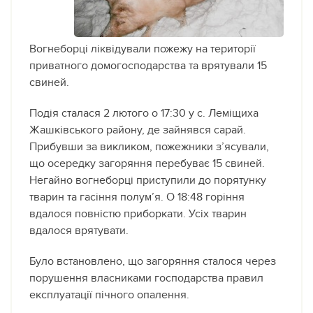
Вогнеборці ліквідували пожежу на території
приватного домогосподарства та врятували 15
свиней.
Подія сталася 2 лютого о 17:30 у с. Леміщиха
Жашківського району, де зайнявся сарай.
Прибувши за викликом, пожежники з’ясували,
що осередку загоряння перебуває 15 свиней.
Негайно вогнеборці приступили до порятунку
тварин та гасіння полум’я. О 18:48 горіння
вдалося повністю приборкати. Усіх тварин
вдалося врятувати.
Було встановлено, що загоряння сталося через
порушення власниками господарства правил
експлуатації пічного опалення.