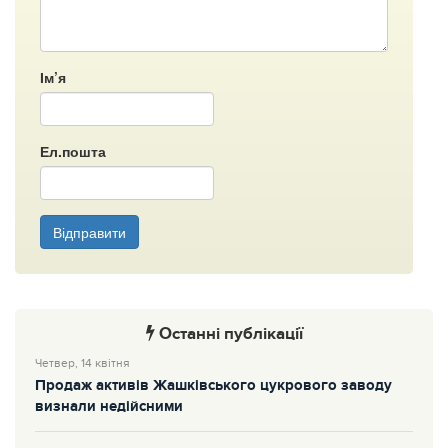
Ім’я
Ел.пошта
Відправити
Останні публікації
Четвер, 14 квітня
Продаж активів Жашківського цукрового заводу
визнали недійсними