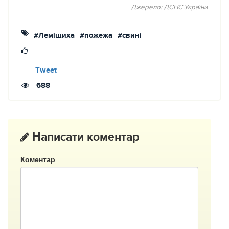
Джерело: ДСНС України
#Леміщиха
#пожежа
#свині
Tweet
688
Написати коментар
Коментар