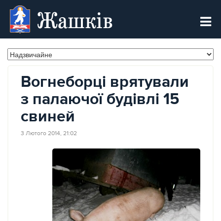
Жашків
Вогнеборці врятували
з палаючої будівлі 15
свиней
3 Лютого 2014, 21:02