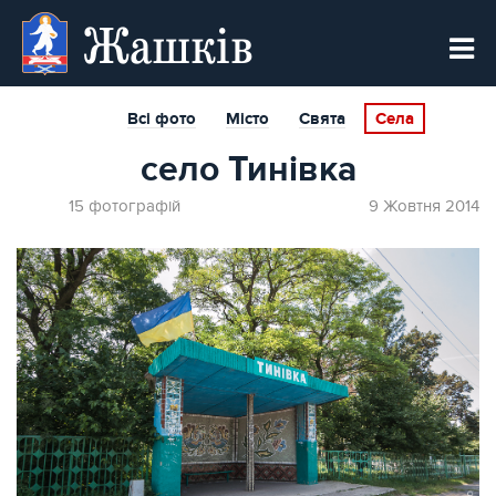
Жашків
Всі фото
Місто
Свята
Села
село Тинівка
15 фотографій
9 Жовтня 2014