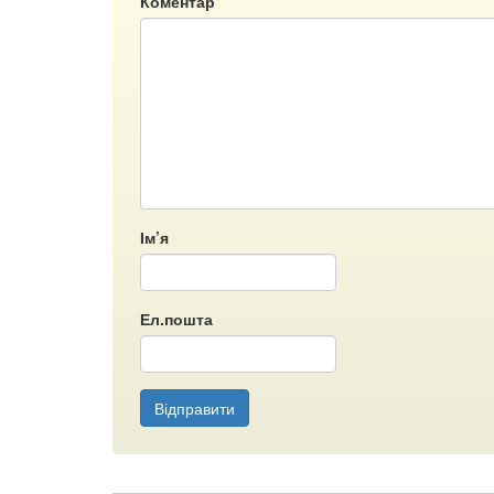
Коментар
Ім’я
Ел.пошта
Відправити