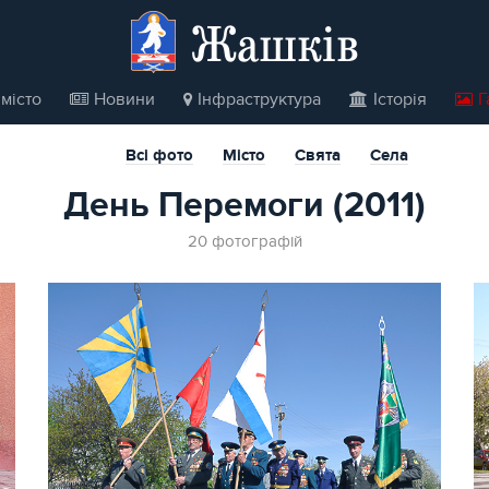
Жашків
місто
Новини
Інфраструктура
Історія
Г
Всі фото
Місто
Свята
Села
День Перемоги (2011)
20 фотографій