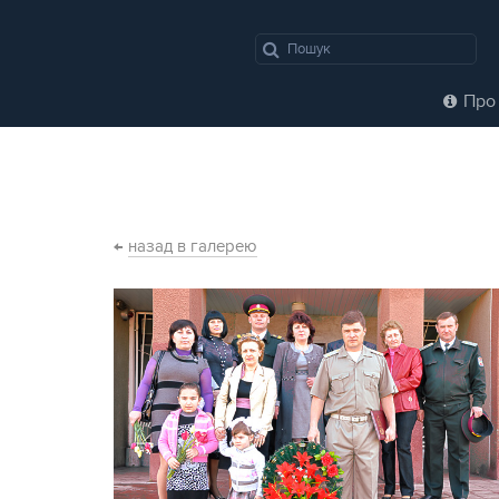
Про 
←
назад в галерею