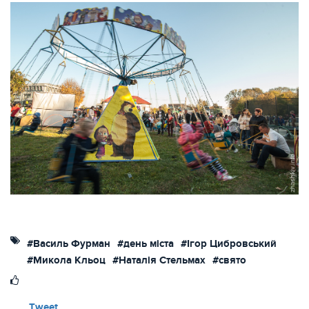
#Василь Фурман
#день міста
#Ігор Цибровський
#Микола Кльоц
#Наталія Стельмах
#свято
Tweet