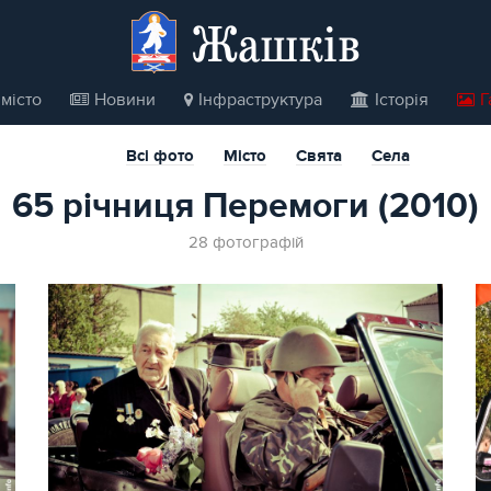
Жашків
місто
Новини
Інфраструктура
Історія
Г
Всі фото
Місто
Свята
Села
65 річниця Перемоги (2010)
28 фотографій