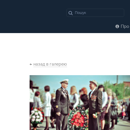
Про 
←
назад в галерею