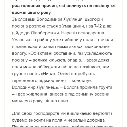
ряд головних причин, які вплинуть на посівну та
врожаї цього року.
За словами Володимира Лук’янця, цьогоріч
посівна розпочнеться з Уманщини, і за 7-12 днів
дійде до Лівобережжя. Наразі господарства
Уманського району уже вийшли у поля – почали
підживлювати озимі і намагаються «закривати»
вологу. «Об’єктивні обставини, які ускладнюють
посівну – велика кількість опадів. Наразі деякі
поля можна об’їжджати лише вантажівкою, там
грузне навіть «Нива». Озимі потребують
термінового підживлення, – констатує
Володимир Лук’янець. – Волога промила ґрунти
– і все живлення, внесене під озимину восени
минулого року, пішло вниз.
Для своїх господарств ми викликаємо вертоліт і
будемо вносити на поля мінеральні добрива.