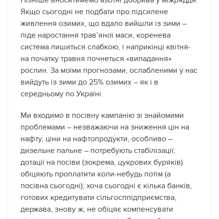
Пізніше вноситимемо азотні добрива у міжряддя.
Якщо сьогодні не подбати про підсилене
живлення озимих, що вдало вийшли із зими –
піде наростання трав’яної маси, коренева
система лишиться слабкою, і наприкінці квітня-
на початку травня почнеться «випадання»
рослин. За моїми прогнозами, ослабленими у нас
вийдуть із зими до 25% озимих – як і в
середньому по Україні.
Ми входимо в посівну кампанію зі знайомими
проблемами – незважаючи на зниження цін на
нафту, ціни на нафтопродукти, особливо –
дизельне пальне – потребують стабілізації;
дотації на посіви (зокрема, цукрових буряків)
обіцяють проплатити коли-небудь потім (а
посівна сьогодні); хоча сьогодні є кілька банків,
готових кредитувати сільгосппідприємства,
держава, знову ж, не обіцяє компенсувати