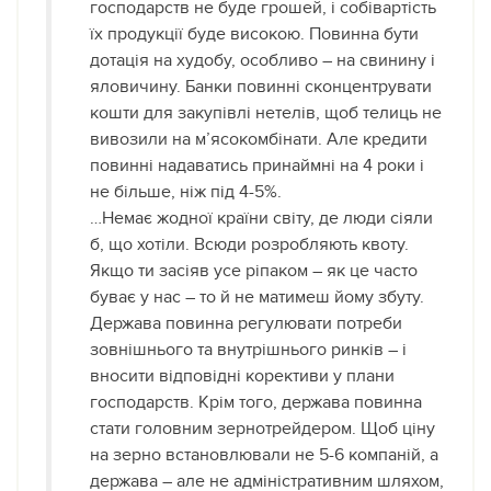
господарств не буде грошей, і собівартість
їх продукції буде високою. Повинна бути
дотація на худобу, особливо – на свинину і
яловичину. Банки повинні сконцентрувати
кошти для закупівлі нетелів, щоб телиць не
вивозили на м’ясокомбінати. Але кредити
повинні надаватись принаймні на 4 роки і
не більше, ніж під 4-5%.
…Немає жодної країни світу, де люди сіяли
б, що хотіли. Всюди розробляють квоту.
Якщо ти засіяв усе ріпаком – як це часто
буває у нас – то й не матимеш йому збуту.
Держава повинна регулювати потреби
зовнішнього та внутрішнього ринків – і
вносити відповідні корективи у плани
господарств. Крім того, держава повинна
стати головним зернотрейдером. Щоб ціну
на зерно встановлювали не 5-6 компаній, а
держава – але не адміністративним шляхом,