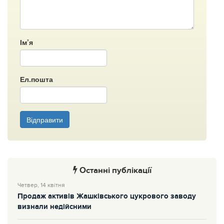
Ім’я
Ел.пошта
Відправити
Останні публікації
Четвер, 14 квітня
Продаж активів Жашківського цукрового заводу
визнали недійсними