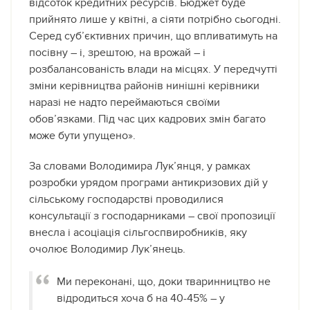
відсоток кредитних ресурсів. Бюджет буде
прийнято лише у квітні, а сіяти потрібно сьогодні.
Серед суб’єктивних причин, що впливатимуть на
посівну – і, зрештою, на врожай – і
розбалансованість влади на місцях. У передчутті
зміни керівництва районів нинішні керівники
наразі не надто переймаються своїми
обов’язками. Під час цих кадрових змін багато
може бути упущено».
За словами Володимира Лук’янця, у рамках
розробки урядом програми антикризових дій у
сільському господарстві проводилися
консультації з господарниками – свої пропозиції
внесла і асоціація сільгоспвиробників, яку
очолює Володимир Лук’янець.
Ми переконані, що, доки тваринництво не
відродиться хоча б на 40-45% – у