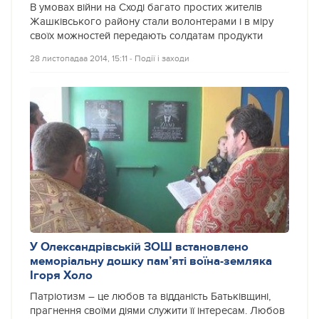
В умовах війни на Сході багато простих жителів
Жашківського району стали волонтерами і в міру
своїх можностей передають солдатам продукти
28 листопадаа 2014, 15:11
‐
Події і заходи
У Олександрівській ЗОШ встановлено
меморіальну дошку пам’яті воїна-земляка
Ігоря Холо
Патріотизм – це любов та відданість Батьківщині,
прагнення своїми діями служити її інтересам. Любов