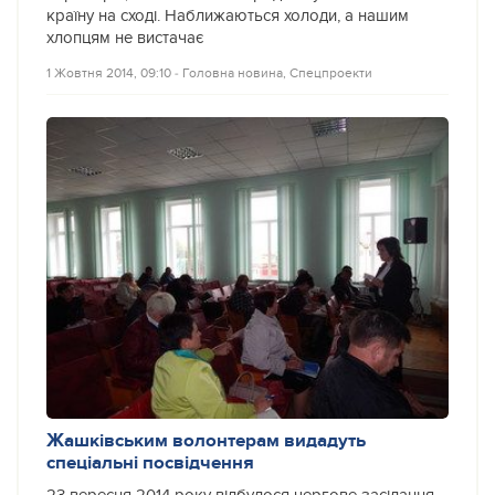
країну на сході. Наближаються холоди, а нашим
хлопцям не вистачає
1 Жовтня 2014, 09:10
‐
Головна новина
,
Спецпроекти
Жашківським волонтерам видадуть
спеціальні посвідчення