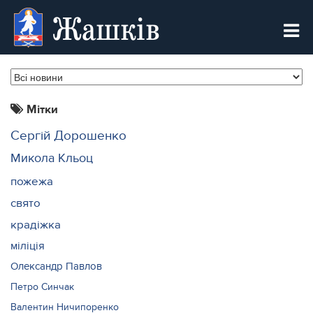
Жашків
Мітки
Сергій Дорошенко
Микола Кльоц
пожежа
свято
крадіжка
міліція
Олександр Павлов
Петро Синчак
Валентин Ничипоренко