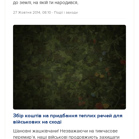
до землі, на якій ти народився,
27 Жовтня 2014, 08:10
‐
Події і заходи
Збір коштів на придбання теплих речей для
військових на сході
Шановні жашківчани! Незважаючи на тимчасове
перемир’я, наші військові продовжують захищати