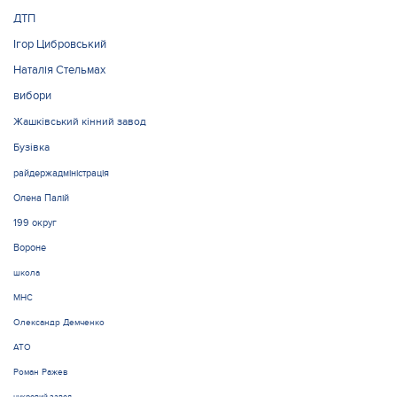
ДТП
Ігор Цибровський
Наталія Стельмах
вибори
Жашківський кінний завод
Бузівка
райдержадміністрація
Олена Палій
199 округ
Вороне
школа
МНС
Олександр Демченко
АТО
Роман Ражев