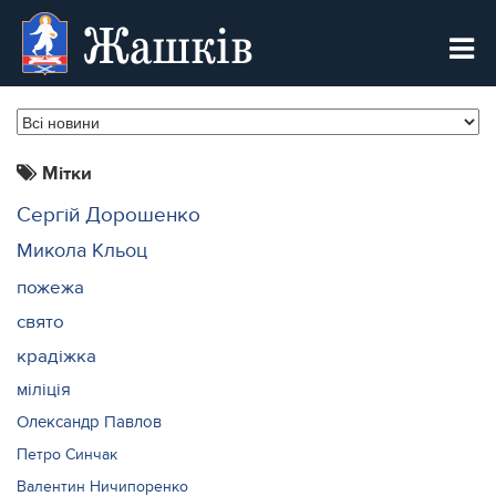
Жашків
Мітки
Сергій Дорошенко
Микола Кльоц
пожежа
свято
крадіжка
міліція
Олександр Павлов
Петро Синчак
Валентин Ничипоренко