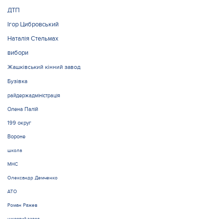
ДТП
Ігор Цибровський
Наталія Стельмах
вибори
Жашківський кінний завод
Бузівка
райдержадміністрація
Олена Палій
199 округ
Вороне
школа
МНС
Олександр Демченко
АТО
Роман Ражев