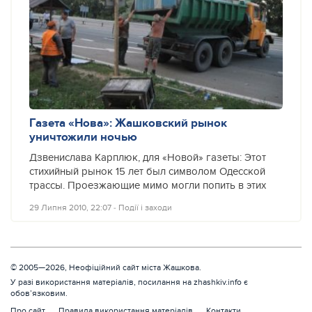
Газета «Нова»: Жашковский рынок
уничтожили ночью
Дзвенислава Карплюк, для «Новой» газеты: Этот
стихийный рынок 15 лет был символом Одесской
трассы. Проезжающие мимо могли попить в этих
29 Липня 2010, 22:07
‐
Події і заходи
© 2005—2026, Неофіційний сайт міста Жашкова.
У разі використання матеріалів, посилання на zhashkiv.info є
обов’язковим.
Про сайт
Правила використання матеріалів
Контакти