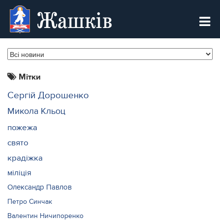
Жашків
Мітки
Сергій Дорошенко
Микола Кльоц
пожежа
свято
крадіжка
міліція
Олександр Павлов
Петро Синчак
Валентин Ничипоренко