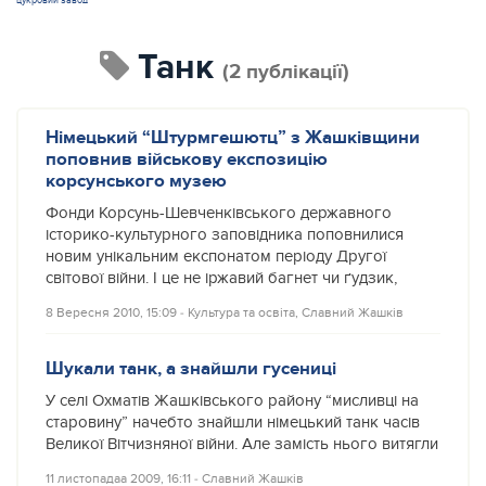
цукровий завод
танк
(2 публікації)
Німецький “Штурмгешютц” з Жашківщини
поповнив військову експозицію
корсунського музею
Фонди Корсунь-Шевченківського державного
історико-культурного заповідника поповнилися
новим унікальним експонатом періоду Другої
світової війни. І це не іржавий багнет чи ґудзик,
8 Вересня 2010, 15:09
‐
Культура та освіта
,
Славний Жашків
Шукали танк, а знайшли гусениці
У селі Охматів Жашківського району “мисливці на
старовину” начебто знайшли німецький танк часів
Великої Вітчизняної війни. Але замість нього витягли
11 листопадаа 2009, 16:11
‐
Славний Жашків