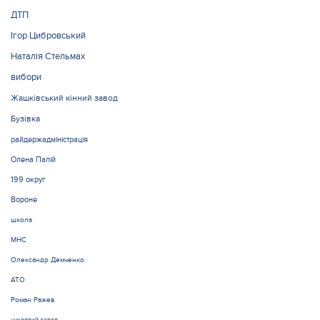
ДТП
Ігор Цибровський
Наталія Стельмах
вибори
Жашківський кінний завод
Бузівка
райдержадміністрація
Олена Палій
199 округ
Вороне
школа
МНС
Олександр Демченко
АТО
Роман Ражев