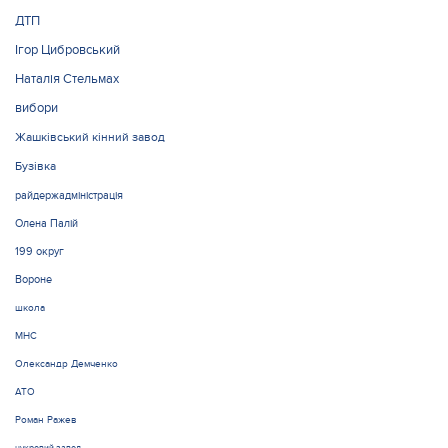
ДТП
Ігор Цибровський
Наталія Стельмах
вибори
Жашківський кінний завод
Бузівка
райдержадміністрація
Олена Палій
199 округ
Вороне
школа
МНС
Олександр Демченко
АТО
Роман Ражев