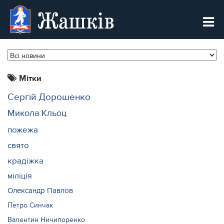
Жашків
Мітки
Сергій Дорошенко
Микола Кльоц
пожежа
свято
крадіжка
міліція
Олександр Павлов
Петро Синчак
Валентин Ничипоренко