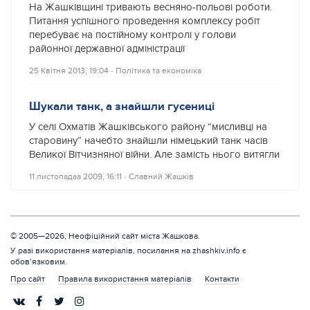
На Жашківщині тривають весняно-польові роботи.
Питання успішного проведення комплексу робіт
перебуває на постійному контролі у голови
районної державної адміністрації
25 Квітня 2013, 19:04
‐
Політика та економіка
Шукали танк, а знайшли гусениці
У селі Охматів Жашківського району “мисливці на
старовину” начебто знайшли німецький танк часів
Великої Вітчизняної війни. Але замість нього витягли
11 листопадаа 2009, 16:11
‐
Славний Жашків
© 2005—2026, Неофіційний сайт міста Жашкова.
У разі використання матеріалів, посилання на zhashkiv.info є
обов’язковим.
Про сайт
Правила використання матеріалів
Контакти