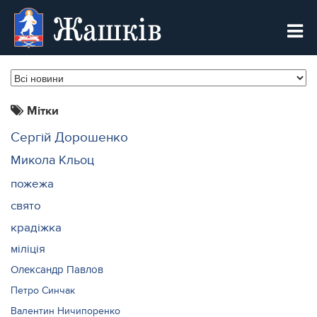
Жашків
Мітки
Сергій Дорошенко
Микола Кльоц
пожежа
свято
крадіжка
міліція
Олександр Павлов
Петро Синчак
Валентин Ничипоренко