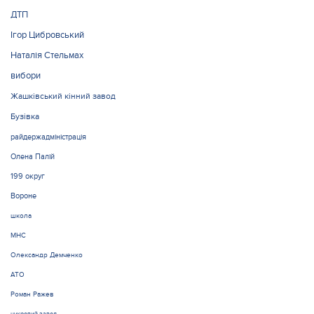
ДТП
Ігор Цибровський
Наталія Стельмах
вибори
Жашківський кінний завод
Бузівка
райдержадміністрація
Олена Палій
199 округ
Вороне
школа
МНС
Олександр Демченко
АТО
Роман Ражев