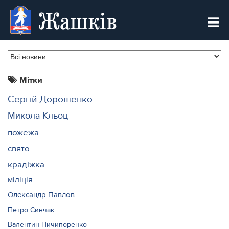
Жашків
Мітки
Сергій Дорошенко
Микола Кльоц
пожежа
свято
крадіжка
міліція
Олександр Павлов
Петро Синчак
Валентин Ничипоренко