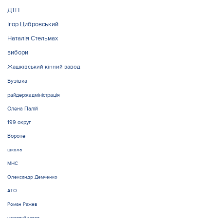
ДТП
Ігор Цибровський
Наталія Стельмах
вибори
Жашківський кінний завод
Бузівка
райдержадміністрація
Олена Палій
199 округ
Вороне
школа
МНС
Олександр Демченко
АТО
Роман Ражев