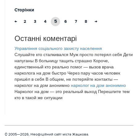
Сторінки
←
5
→
2
3
4
6
7
8
Останні коментарі
Управління соціального захисту населення
Слушайте кто сталкивался Муж просто потерял себя Дети
напуганы В больницу тащить страшно Короче,
единственный кто реально помог — вызов врача
нарколога на дом быстро Через пару часов человек
пришёл в себя В общем, не потеряйте контакты —
нарколог на дом анонимно
нарколог на дом анонимно
Нарколог на дом — это реальный выход Перешлите тем
кто в такой же ситуации
© 2005—2026, Неофіційний сайт міста Жашкова.