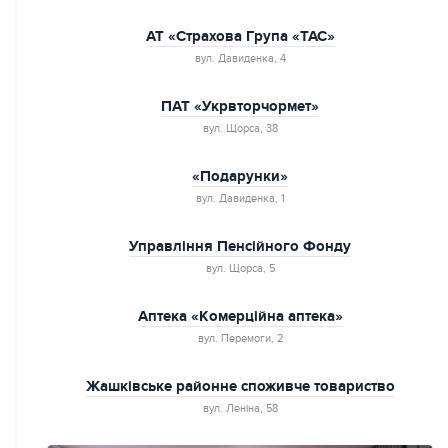
АТ «Страхова Група «ТАС»
вул. Давиденкa, 4
ПАТ «Укрвторчормет»
вул. Щорса, 38
«Подарунки»
вул. Давиденкa, 1
Управлiння Пенсiйного Фонду
вул. Щорса, 5
Аптека «Комерційна аптека»
вул. Перемоги, 2
Жашківське районне споживче товариство
вул. Ленiна, 58