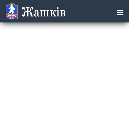
Жашків