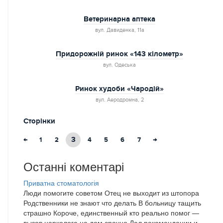
Ветеринарна аптека
вул. Давиденка, 11а
Придорожній ринок «143 кілометр»
вул. Одеська
Ринок худоби «Чародій»
вул. Аеродромна, 2
Сторінки
←
3
→
1
2
4
5
6
7
Останні коментарі
Приватна стоматологія
Люди помогите советом Отец не выходит из штопора
Родственники не знают что делать В больницу тащить
страшно Короче, единственный кто реально помог —
вызов нарколога на дом срочно Дал рекомендации и