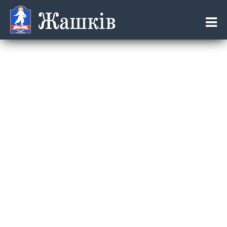
Жашків