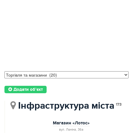
Додати об’єкт
Інфраструктура міста
173
Магазин «Лотос»
вул. Ленiна, 36а