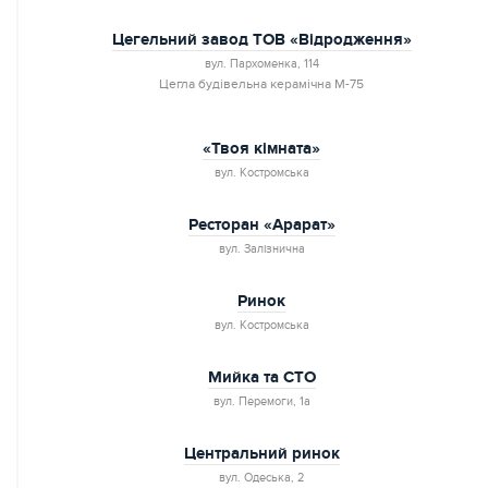
Цегельний завод ТОВ «Відродження»
вул. Пархоменка, 114
Цегла будівельна керамічна М-75
«Твоя кімната»
вул. Костромська
Ресторан «Арарат»
вул. Залізнична
Ринок
вул. Костромська
Мийка та СТО
вул. Перемоги, 1а
Центральний ринок
вул. Одеська, 2