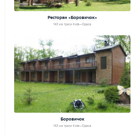
Ресторан «Боровичок»
143 км траси Київ—Одеса
Боровичок
143 км траси Київ—Одеса