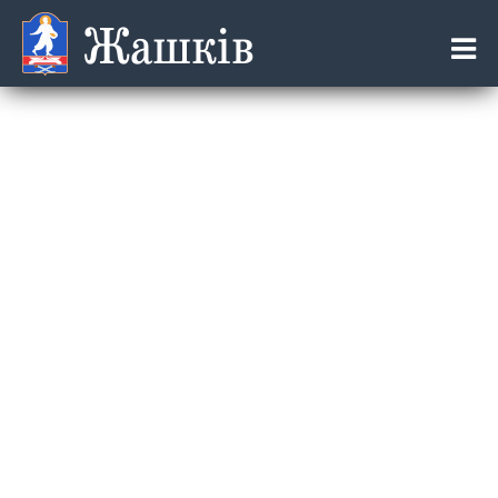
Жашків