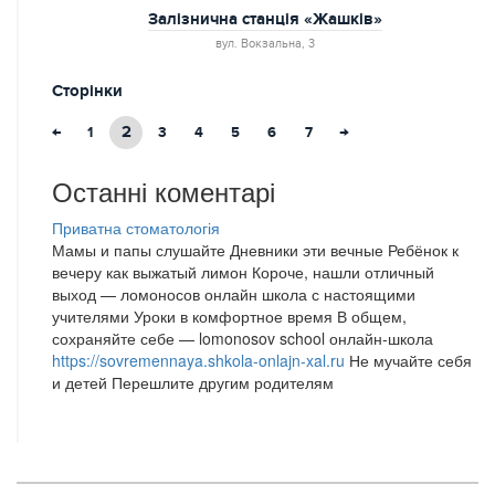
Залізнична станція «Жашків»
вул. Вокзальна, 3
Сторінки
←
2
→
1
3
4
5
6
7
Останні коментарі
Приватна стоматологія
Мамы и папы слушайте Дневники эти вечные Ребёнок к
вечеру как выжатый лимон Короче, нашли отличный
выход — ломоносов онлайн школа с настоящими
учителями Уроки в комфортное время В общем,
сохраняйте себе — lomonosov school онлайн-школа
https://sovremennaya.shkola-onlajn-xal.ru
Не мучайте себя
и детей Перешлите другим родителям