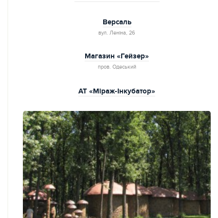
Версаль
вул. Леніна, 26
Магазин «Гейзер»
пров. Одеський
АТ «Міраж-Інкубатор»